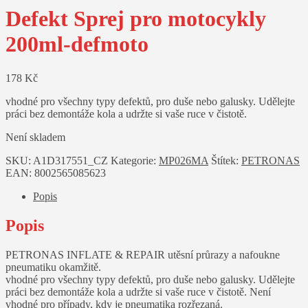
Defekt Sprej pro motocykly
200ml-defmoto
178
Kč
vhodné pro všechny typy defektů, pro duše nebo galusky. Udělejte
práci bez demontáže kola a udržte si vaše ruce v čistotě.
Není skladem
SKU:
A1D317551_CZ
Kategorie:
MP026MA
Štítek:
PETRONAS
EAN:
8002565085623
Popis
Popis
PETRONAS INFLATE & REPAIR utěsní průrazy a nafoukne
pneumatiku okamžitě.
vhodné pro všechny typy defektů, pro duše nebo galusky. Udělejte
práci bez demontáže kola a udržte si vaše ruce v čistotě. Není
vhodné pro případy, kdy je pneumatika rozřezaná.