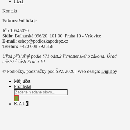
FIAT
Kontakt
Fakturační údaje
IČ:
19545070
Sídlo:
Bulharská 996/20, 101 00, Praha 10 - Vršovice
E-mail:
eshop@podlozkapodspz.cz
Telefon:
+420 608 792 358
Úřad příslušný podle §71 odst.2 živnostenského zákona: Úřad
městské části Praha 10
© Podložky, podznačky pod ŠPZ 2026 | Web design:
DigiBoy
Můj účet
Prohledat
Products
search
Košík
0