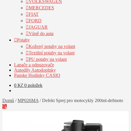
VOLKSWAGEN
MERCEDES
FIAT
FORD
JAGUAR
Vůně do auta
Potahy
Kožený potahy na volant
Textilní potahy na volant
PU potahy na volant
Lapače a odpuzovače
Autodíly Autodoplnky
Panske Hodinky CASIO
0
Kč
0 položek
Domů
/
MP026MA
/
Defekt Sprej pro motocykly 200ml-defmoto
🔍