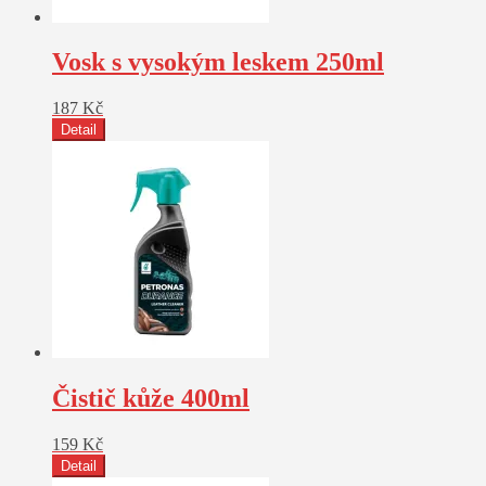
Vosk s vysokým leskem 250ml
187
Kč
Detail
Čistič kůže 400ml
159
Kč
Detail