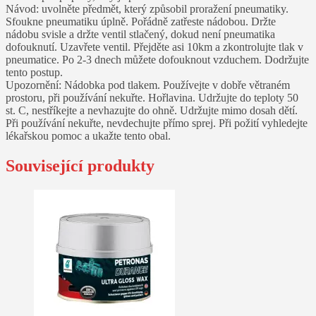
Návod: uvolněte předmět, který způsobil proražení pneumatiky.
Sfoukne pneumatiku úplně. Pořádně zatřeste nádobou. Držte
nádobu svisle a držte ventil stlačený, dokud není pneumatika
dofouknutí. Uzavřete ventil. Přejděte asi 10km a zkontrolujte tlak v
pneumatice. Po 2-3 dnech můžete dofouknout vzduchem. Dodržujte
tento postup.
Upozornění: Nádobka pod tlakem. Používejte v dobře větraném
prostoru, při používání nekuřte. Hořlavina. Udržujte do teploty 50
st. C, nestříkejte a nevhazujte do ohně. Udržujte mimo dosah dětí.
Při používání nekuřte, nevdechujte přímo sprej. Při požití vyhledejte
lékařskou pomoc a ukažte tento obal.
Související produkty