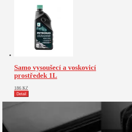
Samo vysoušecí a voskovicí
prostředek 1L
186
Kč
Detail