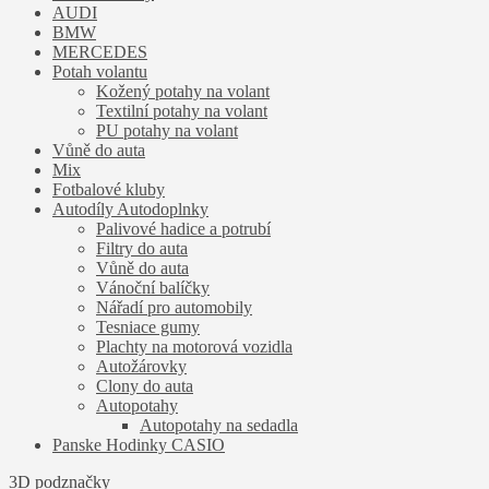
AUDI
BMW
MERCEDES
Potah volantu
Kožený potahy na volant
Textilní potahy na volant
PU potahy na volant
Vůně do auta
Mix
Fotbalové kluby
Autodíly Autodoplnky
Palivové hadice a potrubí
Filtry do auta
Vůně do auta
Vánoční balíčky
Nářadí pro automobily
Tesniace gumy
Plachty na motorová vozidla
Autožárovky
Clony do auta
Autopotahy
Autopotahy na sedadla
Panske Hodinky CASIO
3D podznačky