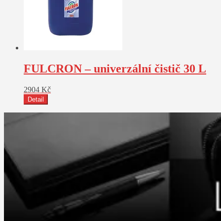
FULCRON – univerzální čistič 30 L
2904
Kč
Detail