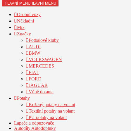
HLAVNÍ MENU
HLAVNÍ MENU
Osobní vozy
Nákladní
Mix
Značky
Fotbalové kluby
AUDI
BMW
VOLKSWAGEN
MERCEDES
FIAT
FORD
JAGUAR
Vůně do auta
Potahy
Kožený potahy na volant
Textilní potahy na volant
PU potahy na volant
Lapače a odpuzovače
Autodíly Autodoplnky