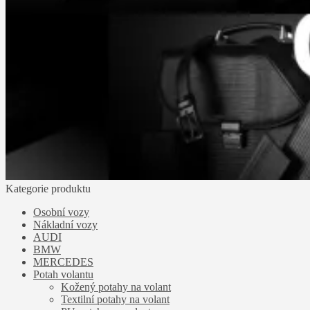
Kategorie produktu
Osobní vozy
Nákladní vozy
AUDI
BMW
MERCEDES
Potah volantu
Kožený potahy na volant
Textilní potahy na volant