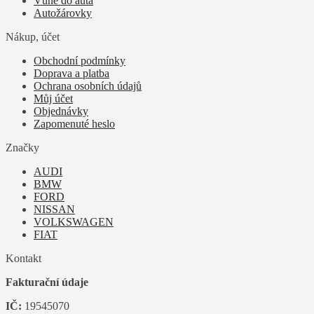
Vůně do auta
Autožárovky
Nákup, účet
Obchodní podmínky
Doprava a platba
Ochrana osobních údajů
Můj účet
Objednávky
Zapomenuté heslo
Značky
AUDI
BMW
FORD
NISSAN
VOLKSWAGEN
FIAT
Kontakt
Fakturační údaje
IČ:
19545070