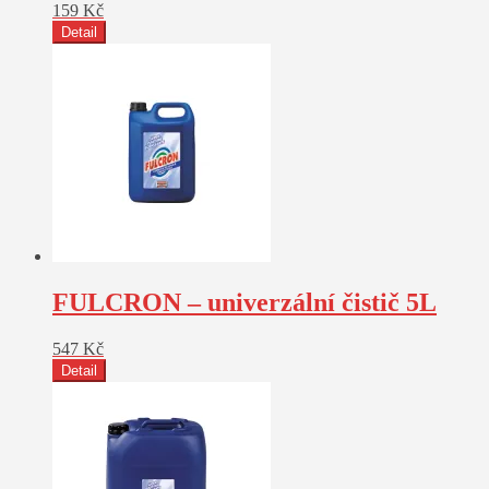
159
Kč
Detail
FULCRON – univerzální čistič 5L
547
Kč
Detail