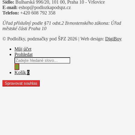
Sídlo:
Bulharská 996/20, 101 00, Praha 10 - Vršovice
E-mail:
eshop@podlozkapodspz.cz
Telefon:
+420 608 792 358
Úřad příslušný podle §71 odst.2 živnostenského zákona: Úřad
městské části Praha 10
© Podložky, podznačky pod ŠPZ 2026 | Web design:
DigiBoy
Můj účet
Prohledat
Products
search
Košík
0
Spravovat souhlas