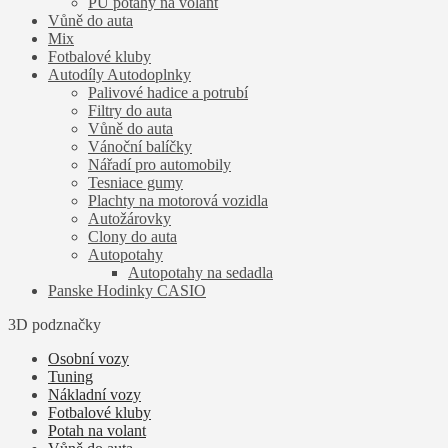
PU potahy na volant
Vůně do auta
Mix
Fotbalové kluby
Autodíly Autodoplnky
Palivové hadice a potrubí
Filtry do auta
Vůně do auta
Vánoční balíčky
Nářadí pro automobily
Tesniace gumy
Plachty na motorová vozidla
Autožárovky
Clony do auta
Autopotahy
Autopotahy na sedadla
Panske Hodinky CASIO
3D podznačky
Osobní vozy
Tuning
Nákladní vozy
Fotbalové kluby
Potah na volant