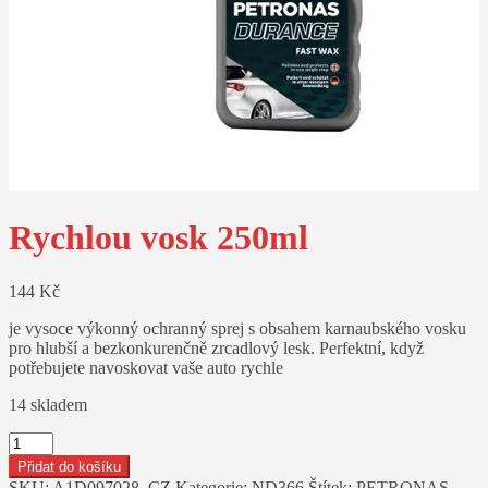
Rychlou vosk 250ml
144
Kč
je vysoce výkonný ochranný sprej s obsahem karnaubského vosku
pro hlubší a bezkonkurenčně zrcadlový lesk. Perfektní, když
potřebujete navoskovat vaše auto rychle
14 skladem
Rychlou
vosk
Přidat do košíku
250ml
SKU:
A1D097028_CZ
Kategorie:
ND366
Štítek:
PETRONAS