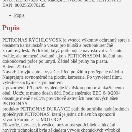
množství
EAN:
8002565070285
Popis
Popis
PETRONAS RÝCHLOVOSK je vysoce výkonný ochranný sprej s
obsahem karnaubského vosku pro hlubší a bezkonkurenčně
zrcadlový lesk. Perfektní, když potřebujete navoskovat vaše auto
rychle, ale ne méně kvalitně jako s PETRONASOM. Ideální pro
dokončovací práce po umytí. Žádné bílé pruhy na plastu.
Balení: 250 ml
Návod: Umyjte auto a vysušte. Před použitím protřepejte nádobu.
Nasprejujte rovnoměrně na plochu karoserie. Po vytvoření filmu
vyleštěte suchým čistým hadrem.
Upozornění: Při požití vyhledejte lékařskou pomoc a ukažte tento
obal. Udržujte mimo dosah dětí. Podle směrnice EEC 648/2004
obsahuje méně než 5% povrchově aktivních neiontových látek
PETRONAS
produkty PETRONAS DURANCE patří do portfolia nadnárodních
společných PETRONAS, která je jedna z hlavních sponzorů
závodů Formule 1 a MOTOGP.
Filozofie, inovace, investice, pozornost spotřebitele a hledání
nových technologií byla základem vývoje chemických výrobků