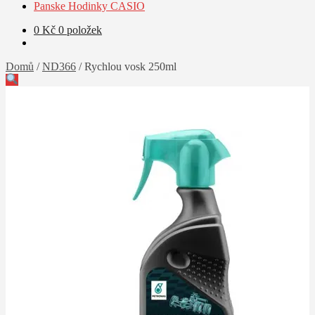
Panske Hodinky CASIO
0
Kč
0 položek
Domů
/
ND366
/
Rychlou vosk 250ml