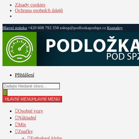
Zásady cookies
Ochrana osobních údajů
Hlavní stránka
+420 608 792 358
eshop@podlozkapodspz.cz
Kontakty
Přeskočit
Přejít
na
k
navigaci
obsahu
webu
Přihlášení
Products
search
HLAVNÍ MENU
HLAVNÍ MENU
Osobní vozy
Nákladní
Mix
Značky
Fotbalové kluby