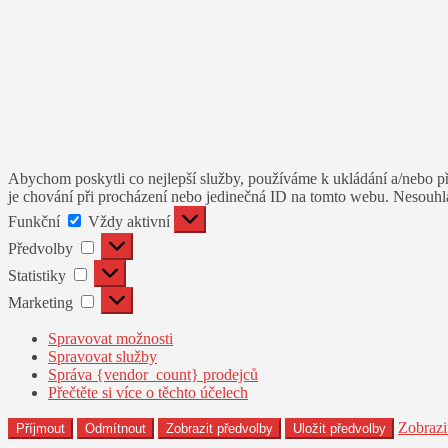
Abychom poskytli co nejlepší služby, používáme k ukládání a/nebo př
je chování při procházení nebo jedinečná ID na tomto webu. Nesouhlas
Funkční
Funkční
Vždy aktivní
Předvolby
Předvolby
Statistiky
Statistiky
Marketing
Marketing
Spravovat možnosti
Spravovat služby
Správa {vendor_count} prodejců
Přečtěte si více o těchto účelech
Zobrazi
Příjmout
Odmítnout
Zobrazit předvolby
Uložit předvolby