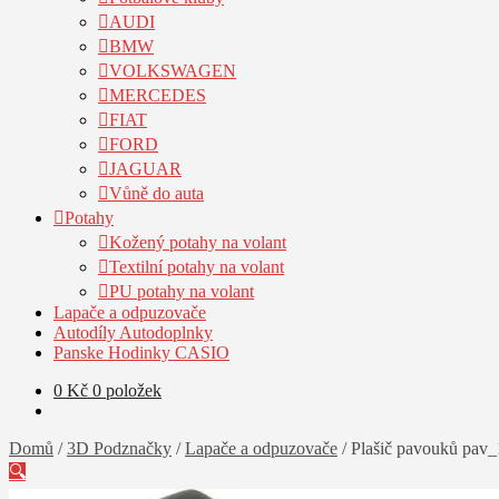
AUDI
BMW
VOLKSWAGEN
MERCEDES
FIAT
FORD
JAGUAR
Vůně do auta
Potahy
Kožený potahy na volant
Textilní potahy na volant
PU potahy na volant
Lapače a odpuzovače
Autodíly Autodoplnky
Panske Hodinky CASIO
0
Kč
0 položek
Domů
/
3D Podznačky
/
Lapače a odpuzovače
/
Plašič pavouků pav_
🔍