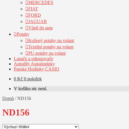
MERCEDES
FIAT
FORD
JAGUAR
Vůně do auta
Potahy
Kožený potahy na volant
Textilní potahy na volant
PU potahy na volant
Lapače a odpuzovače
Autodíly Autodoplnky
Panske Hodinky CASIO
0
Kč
0 položek
V košíku nic není.
Domů
/
ND156
ND156