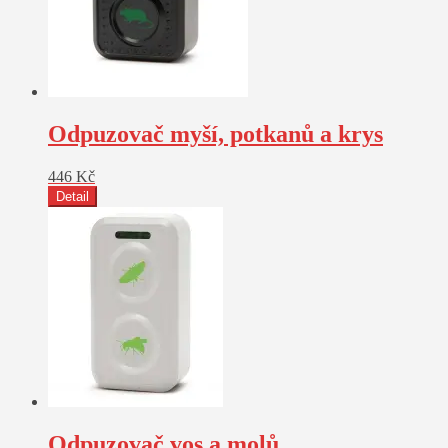
Odpuzovač myší, potkanů a krys
446
Kč
Detail
Odpuzovač vos a molů