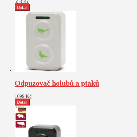
553
Kč
Detail
Odpuzovač holubů a ptáků
1099
Kč
Detail