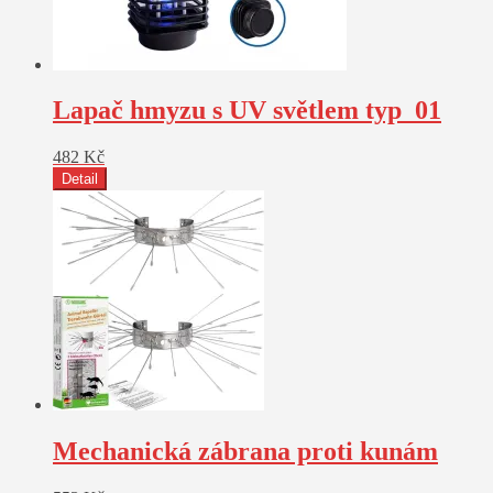
Lapač hmyzu s UV světlem typ_01
482
Kč
Detail
Mechanická zábrana proti kunám