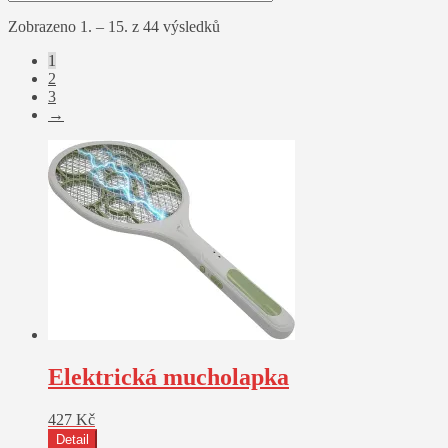
Zobrazeno 1. – 15. z 44 výsledků
1
2
3
→
Elektrická mucholapka
427
Kč
Detail