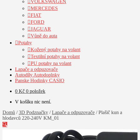
VOLKSWAGEN
MERCEDES
FIAT
FORD
JAGUAR
Vůně do auta
Potahy
Kožený potahy na volant
Textilní potahy na volant
PU potahy na volant
Lapače a odpuzovače
Autodíly Autodoplnky
Panske Hodinky CASIO
0
Kč
0 položek
V košíku nic není.
Domů
/
3D Podznačky
/
Lapače a odpuzovače
/
Plašič kun a
hlodavců 220-240V KM_01
🔍