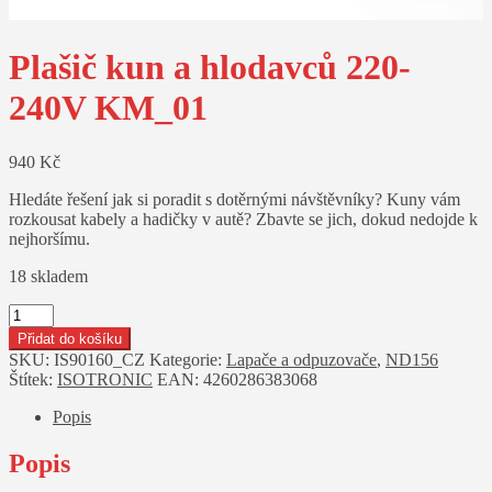
Plašič kun a hlodavců 220-
240V KM_01
940
Kč
Hledáte řešení jak si poradit s dotěrnými návštěvníky? Kuny vám
rozkousat kabely a hadičky v autě? Zbavte se jich, dokud nedojde k
nejhoršímu.
18 skladem
Plašič
kun
Přidat do košíku
a
SKU:
IS90160_CZ
Kategorie:
Lapače a odpuzovače
,
ND156
hlodavců
Štítek:
ISOTRONIC
EAN:
4260286383068
220-
240V
Popis
KM_01
množství
Popis