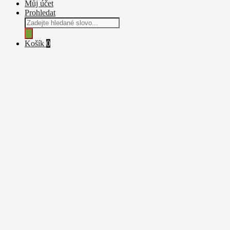
Můj účet
Prohledat
Products
search
Košík
0