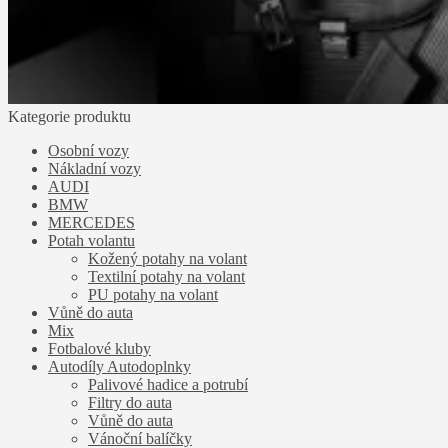
Kategorie produktu
Osobní vozy
Nákladní vozy
AUDI
BMW
MERCEDES
Potah volantu
Kožený potahy na volant
Textilní potahy na volant
PU potahy na volant
Vůně do auta
Mix
Fotbalové kluby
Autodíly Autodoplnky
Palivové hadice a potrubí
Filtry do auta
Vůně do auta
Vánoční balíčky