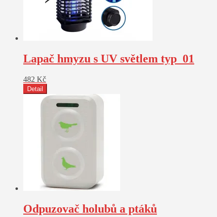
Lapač hmyzu s UV světlem typ_01
482
Kč
Detail
Odpuzovač holubů a ptáků