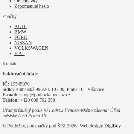
Objednávky
Zapomenuté heslo
Značky
AUDI
BMW
FORD
NISSAN
VOLKSWAGEN
FIAT
Kontakt
Fakturační údaje
IČ:
19545070
Sídlo:
Bulharská 996/20, 101 00, Praha 10 - Vršovice
E-mail:
eshop@podlozkapodspz.cz
Telefon:
+420 608 792 358
Úřad příslušný podle §71 odst.2 živnostenského zákona: Úřad
městské části Praha 10
© Podložky, podznačky pod ŠPZ 2026 | Web design:
DigiBoy