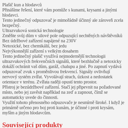
Plašič kun a hlodavců
Přinášíme řešení, které vám pomůže s kunami, krysami a jinými
hlodavci.
Tento jedinečný odpuzovač je mimořádně účinný ale zároveň zcela
bezpečný.
Ultrazvuková sonická technologie
Změňte svůj dům v silové pole odpuzující nechtěných návštěvníků
Bez údržbové zařízení napájené na 230V
Netoxické, bez chemikálií, bez jedu
Nejvýkonnější zařízení s velkým dosahem
Tento jedinečný plašič využívá nejmodernější technologii
ultrazvukových frekvenčních signálů, které bezhlučně a netoxicky
dokáží ochránit vaš dům, garáž, chalupu a jiné. Po zapnutí vydává
odpuzovač zvuk s proměnlivou frekvencí. Signály ovlivňují
nervový systém zvířat. Vyvolávají strach, úzkost a nedostatek
orientace v terénu. Zvířata raději opustí tento prostor.
Přístroj je bezúdržbové zařízení. Stačí jej připevnit na požadované
místo, nebo jej zavěsit například na zeď a zapnout, čímž se
automaticky uvede do činnosti.
Využití tohoto přenosného odpuzovače je nesmírně široké. I když je
primárně určeno pro boj proti kunám, je účinné i proti krysám,
myším a jiným hlodavcům.
Související produkty