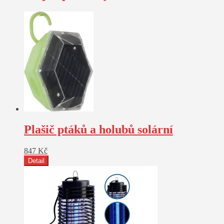
Plašič ptáků a holubů solární
847
Kč
Detail