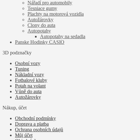
Nářadí pro automobily
Tesniace gumy
Plachty na motorová vozidla
Autožárovky
Clony do auta
Autopotahy
Autopotahy na sedadla
Panske Hodinky CASIO
3D podznačky
Osobní vozy
Tuning
Nákladní vozy
Fotbalové kluby
Potah na volant
Vůně do auta
Autožárovky
Nákup, účet
Obchodní podmínky
Doprava a platba
Ochrana osobních údajů
Můj účet