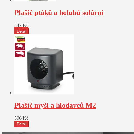
Plašič ptáků a holubů solární
847
Kč
Detail
Plašič myší a hlodavců M2
596
Kč
Detail