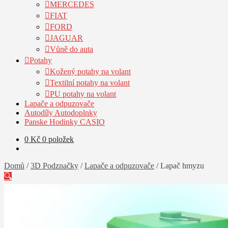
MERCEDES
FIAT
FORD
JAGUAR
Vůně do auta
Potahy
Kožený potahy na volant
Textilní potahy na volant
PU potahy na volant
Lapače a odpuzovače
Autodíly Autodoplnky
Panske Hodinky CASIO
0
Kč
0 položek
Domů
/
3D Podznačky
/
Lapače a odpuzovače
/
Lapač hmyzu
🔍