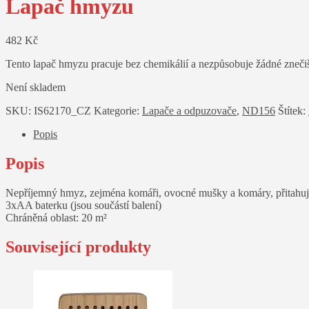
Lapač hmyzu
482
Kč
Tento lapač hmyzu pracuje bez chemikálií a nezpůsobuje žádné znečišt
Není skladem
SKU:
IS62170_CZ
Kategorie:
Lapače a odpuzovače
,
ND156
Štítek:
Popis
Popis
Nepříjemný hmyz, zejména komáři, ovocné mušky a komáry, přitahuje spe
3xAA baterku (jsou součástí balení)
Chráněná oblast: 20 m²
Související produkty