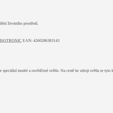
ění životního prostředí.
ISOTRONIC
EAN:
4260286383143
ciální modré a osvědčené světlo. Na cestě ke zdroji světla se tyto lepí 