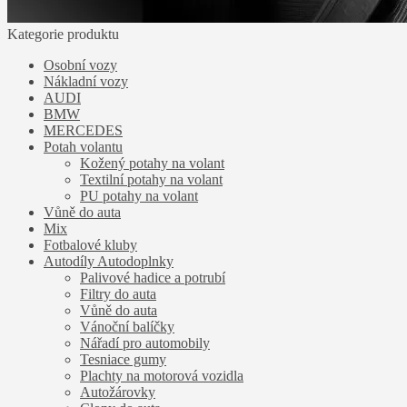
Kategorie produktu
Osobní vozy
Nákladní vozy
AUDI
BMW
MERCEDES
Potah volantu
Kožený potahy na volant
Textilní potahy na volant
PU potahy na volant
Vůně do auta
Mix
Fotbalové kluby
Autodíly Autodoplnky
Palivové hadice a potrubí
Filtry do auta
Vůně do auta
Vánoční balíčky
Nářadí pro automobily
Tesniace gumy
Plachty na motorová vozidla
Autožárovky