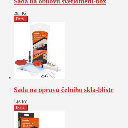
Sada na obnovu světlometů-box
295
Kč
Detail
Sada na opravu čelního skla-blistr
146
Kč
Detail