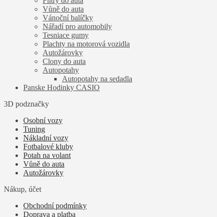
Filtry do auta
Vůně do auta
Vánoční balíčky
Nářadí pro automobily
Tesniace gumy
Plachty na motorová vozidla
Autožárovky
Clony do auta
Autopotahy
Autopotahy na sedadla
Panske Hodinky CASIO
3D podznačky
Osobní vozy
Tuning
Nákladní vozy
Fotbalové kluby
Potah na volant
Vůně do auta
Autožárovky
Nákup, účet
Obchodní podmínky
Doprava a platba