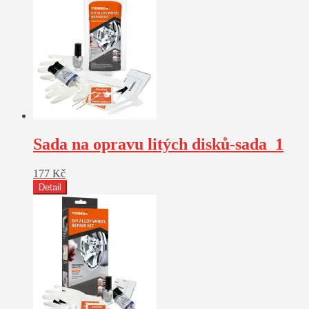
Sada na opravu litých disků-sada_1
177
Kč
Detail