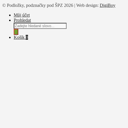
© Podložky, podznačky pod ŠPZ 2026 | Web design:
DigiBoy
Můj účet
Prohledat
Products
search
Košík
0