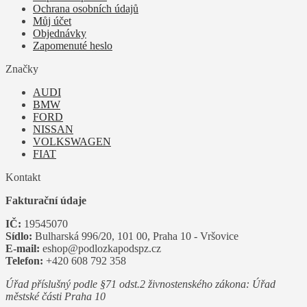
Ochrana osobních údajů
Můj účet
Objednávky
Zapomenuté heslo
Značky
AUDI
BMW
FORD
NISSAN
VOLKSWAGEN
FIAT
Kontakt
Fakturační údaje
IČ:
19545070
Sídlo:
Bulharská 996/20, 101 00, Praha 10 - Vršovice
E-mail:
eshop@podlozkapodspz.cz
Telefon:
+420 608 792 358
Úřad příslušný podle §71 odst.2 živnostenského zákona: Úřad
městské části Praha 10