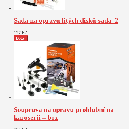
Sada na opravu litých disků-sada_2
177
Kč
Detail
Souprava na opravu prohlubní na
karoserii – box