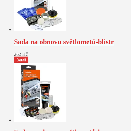
Sada na obnovu světlometů-blistr
262
Kč
Detail