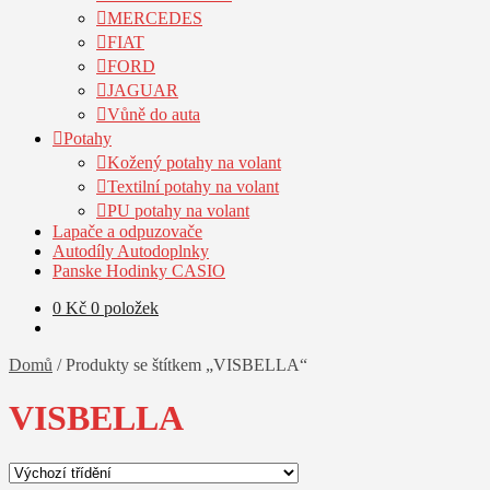
MERCEDES
FIAT
FORD
JAGUAR
Vůně do auta
Potahy
Kožený potahy na volant
Textilní potahy na volant
PU potahy na volant
Lapače a odpuzovače
Autodíly Autodoplnky
Panske Hodinky CASIO
0
Kč
0 položek
Domů
/
Produkty se štítkem „VISBELLA“
VISBELLA