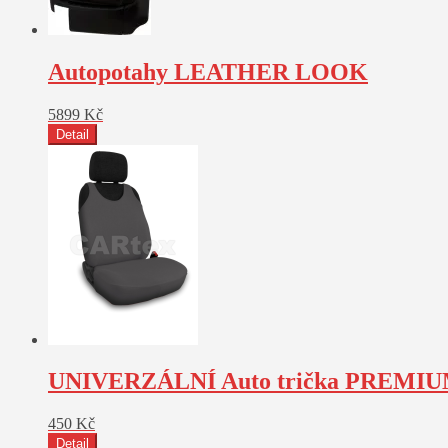
Autopotahy LEATHER LOOK
5899
Kč
Detail
UNIVERZÁLNÍ Auto trička PREM
450
Kč
Detail