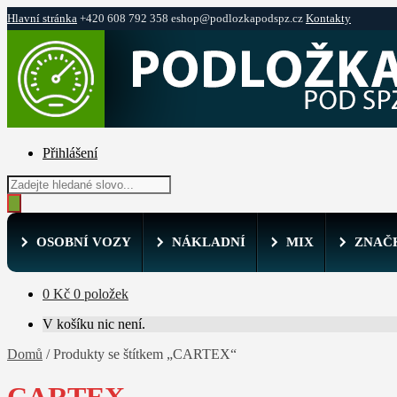
Hlavní stránka
+420 608 792 358
eshop@podlozkapodspz.cz
Kontakty
Přeskočit
Přejít
na
k
navigaci
obsahu
webu
Přihlášení
Products
search
OSOBNÍ VOZY
NÁKLADNÍ
MIX
ZNAČ
0
Kč
0 položek
V košíku nic není.
Domů
/
Produkty se štítkem „CARTEX“