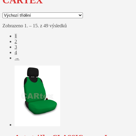
CARTEX
Zobrazeno 1. – 15. z 49 výsledků
1
2
3
4
→