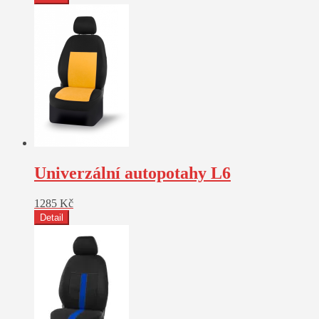
Univerzální autopotahy L6
1285
Kč
Detail