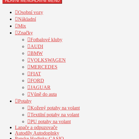
HLAVNÍ MENU
HLAVNÍ MENU
Osobní vozy
Nákladní
Mix
Značky
Fotbalové kluby
AUDI
BMW
VOLKSWAGEN
MERCEDES
FIAT
FORD
JAGUAR
Vůně do auta
Potahy
Kožený potahy na volant
Textilní potahy na volant
PU potahy na volant
Lapače a odpuzovače
Autodíly Autodoplnky
Panske Hodinky CASIO