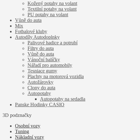
Kožený potahy na volant
Textilní potahy na volant
PU potahy na volant
Vůně do auta
Mix
Fotbalové kluby
Autodíly Autodoplnky
Palivové hadice a potrubí
Filtry do auta
Vůně do auta
Vánoční balíčky
Nářadí pro automobily
Tesniace gumy
Plachty na motorová vozidla
Autožárovky
Clony do auta
Autopotahy
Autopotahy na sedadla
Panske Hodinky CASIO
3D podznačky
Osobní vozy
Tuning
Nákladní vozy