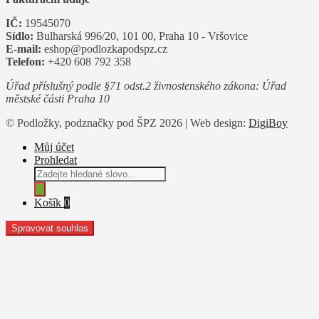
IČ:
19545070
Sídlo:
Bulharská 996/20, 101 00, Praha 10 - Vršovice
E-mail:
eshop@podlozkapodspz.cz
Telefon:
+420 608 792 358
Úřad příslušný podle §71 odst.2 živnostenského zákona: Úřad
městské části Praha 10
© Podložky, podznačky pod ŠPZ 2026 | Web design:
DigiBoy
Můj účet
Prohledat
Products
search
Košík
0
Spravovat souhlas