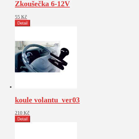
Zkoušečka 6-12V
55
Kč
Detail
koule volantu_ver03
210
Kč
Detail