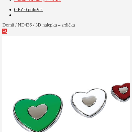
0
Kč
0 položek
Domů
/
ND436
/
3D nálepka – srdíčka
🔍