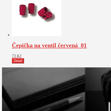
Čepička na ventil červená_01
73
Kč
Detail