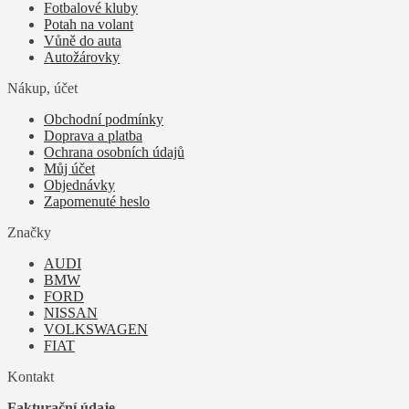
Fotbalové kluby
Potah na volant
Vůně do auta
Autožárovky
Nákup, účet
Obchodní podmínky
Doprava a platba
Ochrana osobních údajů
Můj účet
Objednávky
Zapomenuté heslo
Značky
AUDI
BMW
FORD
NISSAN
VOLKSWAGEN
FIAT
Kontakt
Fakturační údaje