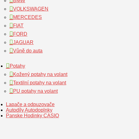
BMW
VOLKSWAGEN
MERCEDES
FIAT
FORD
JAGUAR
Vůně do auta
Potahy
Kožený potahy na volant
Textilní potahy na volant
PU potahy na volant
Lapače a odpuzovače
Autodíly Autodoplnky
Panske Hodinky CASIO