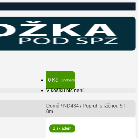
0
Kč
0 položek
V košíku nic není.
Domů
/
ND434
/
Popruh s ráčnou 5T
8m
🔍
2 skladem