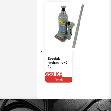
Zvedák
hydraulický
4t
658
Kč
Detail