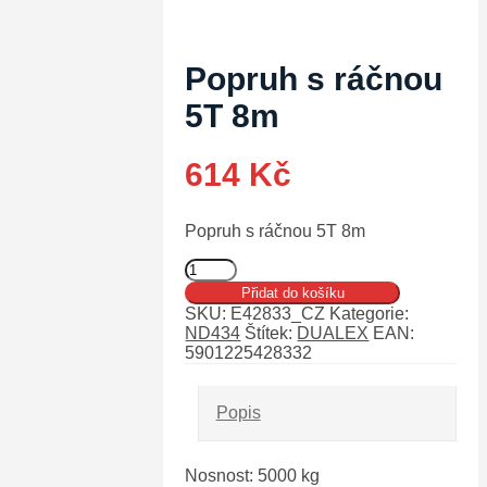
Popruh s ráčnou
5T 8m
614
Kč
Popruh s ráčnou 5T 8m
Popruh
s
Přidat do košíku
ráčnou
SKU:
E42833_CZ
Kategorie:
5T
ND434
Štítek:
DUALEX
EAN:
8m
5901225428332
množství
Popis
Nosnost: 5000 kg