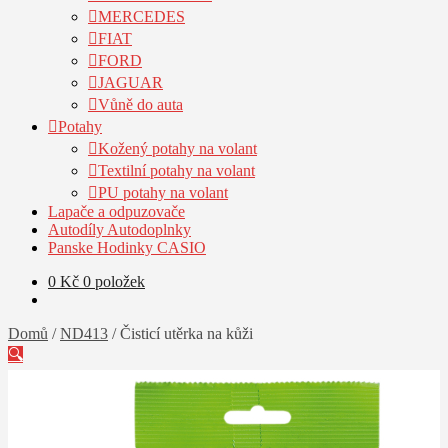
MERCEDES
FIAT
FORD
JAGUAR
Vůně do auta
Potahy
Kožený potahy na volant
Textilní potahy na volant
PU potahy na volant
Lapače a odpuzovače
Autodíly Autodoplnky
Panske Hodinky CASIO
0
Kč
0 položek
Domů
/
ND413
/
Čisticí utěrka na kůži
🔍