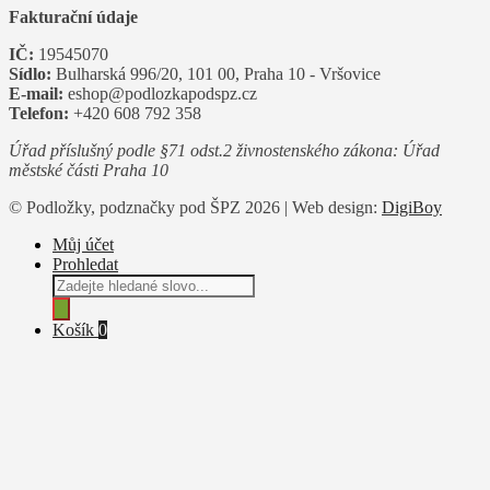
Fakturační údaje
IČ:
19545070
Sídlo:
Bulharská 996/20, 101 00, Praha 10 - Vršovice
E-mail:
eshop@podlozkapodspz.cz
Telefon:
+420 608 792 358
Úřad příslušný podle §71 odst.2 živnostenského zákona: Úřad
městské části Praha 10
© Podložky, podznačky pod ŠPZ 2026 | Web design:
DigiBoy
Můj účet
Prohledat
Products
search
Košík
0