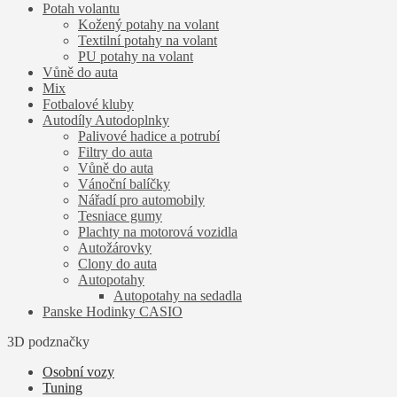
Potah volantu
Kožený potahy na volant
Textilní potahy na volant
PU potahy na volant
Vůně do auta
Mix
Fotbalové kluby
Autodíly Autodoplnky
Palivové hadice a potrubí
Filtry do auta
Vůně do auta
Vánoční balíčky
Nářadí pro automobily
Tesniace gumy
Plachty na motorová vozidla
Autožárovky
Clony do auta
Autopotahy
Autopotahy na sedadla
Panske Hodinky CASIO
3D podznačky
Osobní vozy
Tuning