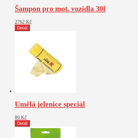
Šampon pro mot. vozidla 30l
2762
Kč
Detail
Umělá jelenice speciál
86
Kč
Detail