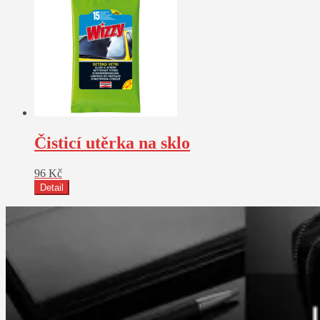
Čisticí utěrka na sklo
96
Kč
Detail