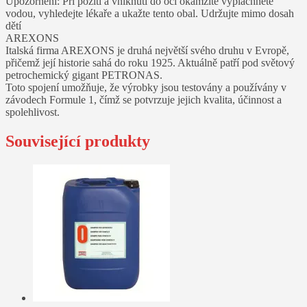
Upozornění: Při požití a vniknutí do oči okamžitě vypláchněte
vodou, vyhledejte lékaře a ukažte tento obal. Udržujte mimo dosah
dětí
AREXONS
Italská firma AREXONS je druhá největší svého druhu v Evropě,
přičemž její historie sahá do roku 1925. Aktuálně patří pod světový
petrochemický gigant PETRONAS.
Toto spojení umožňuje, že výrobky jsou testovány a používány v
závodech Formule 1, čímž se potvrzuje jejich kvalita, účinnost a
spolehlivost.
Související produkty