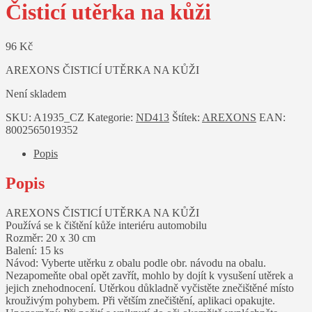
Čisticí utěrka na kůži
96
Kč
AREXONS ČISTICÍ UTĚRKA NA KŮŽI
Není skladem
SKU:
A1935_CZ
Kategorie:
ND413
Štítek:
AREXONS
EAN:
8002565019352
Popis
Popis
AREXONS ČISTICÍ UTĚRKA NA KŮŽI
Používá se k čištění kůže interiéru automobilu
Rozměr: 20 x 30 cm
Balení: 15 ks
Návod: Vyberte utěrku z obalu podle obr. návodu na obalu.
Nezapomeňte obal opět zavřít, mohlo by dojít k vysušení utěrek a
jejich znehodnocení. Utěrkou důkladně vyčistěte znečištěné místo
krouživým pohybem. Při větším znečištění, aplikaci opakujte.