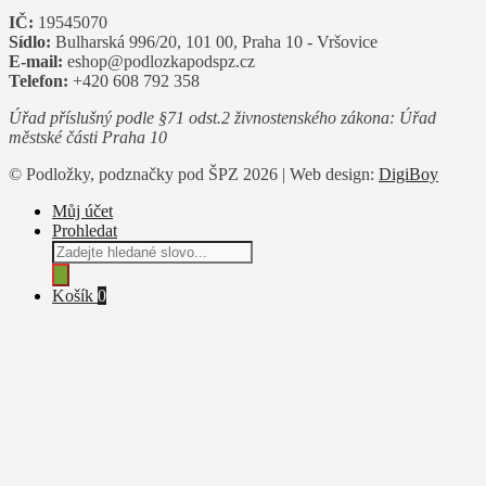
IČ:
19545070
Sídlo:
Bulharská 996/20, 101 00, Praha 10 - Vršovice
E-mail:
eshop@podlozkapodspz.cz
Telefon:
+420 608 792 358
Úřad příslušný podle §71 odst.2 živnostenského zákona: Úřad
městské části Praha 10
© Podložky, podznačky pod ŠPZ 2026 | Web design:
DigiBoy
Můj účet
Prohledat
Products
search
Košík
0