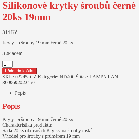
Silikonové krytky šroubů černé
20ks 19mm
314
Kč
Kryty na šrouby 19 mm černé 20 ks
3 skladem
Silikonové
krytky
Přidat do košíku
šroubů
SKU:
02245_CZ
Kategorie:
ND400
Štítek:
LAMPA
EAN:
černé
8000692022450
20ks
19mm
Popis
množství
Popis
Kryty na šrouby 19 mm černé 20 ks
Charakteristika produktu:
Sada 20 ks okrasných Krytky na šrouby disků
Vhodné pro šrouby s průměrem 19 mm