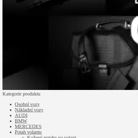
Kategorie produktu
Osobní vozy
Nákladní vozy
AUDI
BMW
MERCEDES
Potah volantu
Kožený potahy na volant