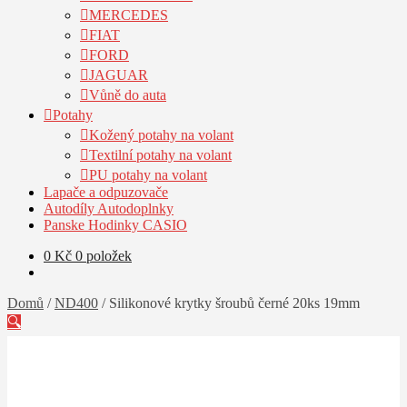
MERCEDES
FIAT
FORD
JAGUAR
Vůně do auta
Potahy
Kožený potahy na volant
Textilní potahy na volant
PU potahy na volant
Lapače a odpuzovače
Autodíly Autodoplnky
Panske Hodinky CASIO
0
Kč
0 položek
Domů
/
ND400
/
Silikonové krytky šroubů černé 20ks 19mm
🔍