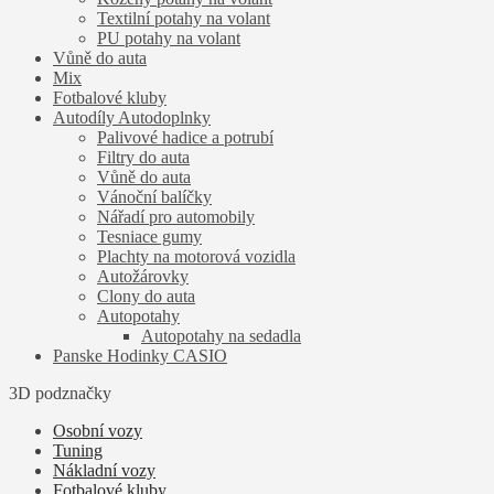
Textilní potahy na volant
PU potahy na volant
Vůně do auta
Mix
Fotbalové kluby
Autodíly Autodoplnky
Palivové hadice a potrubí
Filtry do auta
Vůně do auta
Vánoční balíčky
Nářadí pro automobily
Tesniace gumy
Plachty na motorová vozidla
Autožárovky
Clony do auta
Autopotahy
Autopotahy na sedadla
Panske Hodinky CASIO
3D podznačky
Osobní vozy
Tuning
Nákladní vozy
Fotbalové kluby