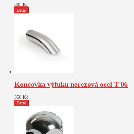
385
Kč
Detail
Koncovka výfuku nerezová ocel T-06
358
Kč
Detail