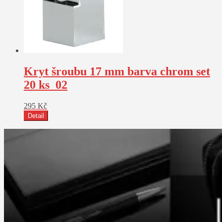
Kryt šroubu 17 mm barva chrom set
20 ks_02
295
Kč
Detail