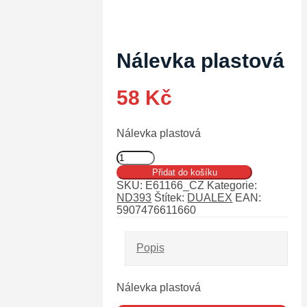
Nálevka plastová
58
Kč
Nálevka plastová
Nálevka
plastová
Přidat do košíku
množství
SKU:
E61166_CZ
Kategorie:
ND393
Štítek:
DUALEX
EAN:
5907476611660
Popis
Nálevka plastová