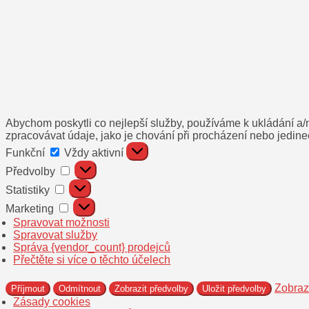
Abychom poskytli co nejlepší služby, používáme k ukládání a/
zpracovávat údaje, jako je chování při procházení nebo jedine
Funkční
Funkční
Vždy aktivní
Předvolby
Předvolby
Statistiky
Statistiky
Marketing
Marketing
Spravovat možnosti
Spravovat služby
Správa {vendor_count} prodejců
Přečtěte si více o těchto účelech
Zobraz
Příjmout
Odmítnout
Zobrazit předvolby
Uložit předvolby
Zásady cookies