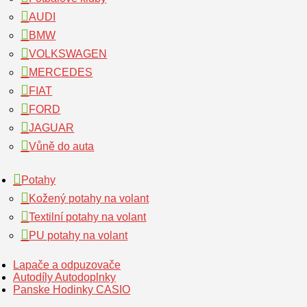
AUDI
BMW
VOLKSWAGEN
MERCEDES
FIAT
FORD
JAGUAR
Vůně do auta
Potahy
Kožený potahy na volant
Textilní potahy na volant
PU potahy na volant
Lapače a odpuzovače
Autodíly Autodoplnky
Panske Hodinky CASIO