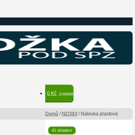
0
Kč
0 položek
Domů
/
ND393
/
Nálevka plastová
🔍
41 skladem