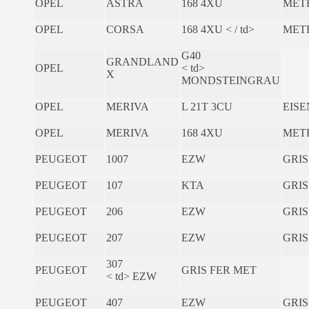
OPEL
ASTRA
168 4XU
MET
OPEL
CORSA
168 4XU < / td>
MET
G40
GRANDLAND
OPEL
< td>
X
MONDSTEINGRAU
OPEL
MERIVA
L 21T 3CU
EIS
OPEL
MERIVA
168 4XU
MET
PEUGEOT
1007
EZW
GRIS
PEUGEOT
107
KTA
GRIS
PEUGEOT
206
EZW
GRIS
PEUGEOT
207
EZW
GRIS
307
PEUGEOT
GRIS FER MET
< td> EZW
PEUGEOT
407
EZW
GRIS