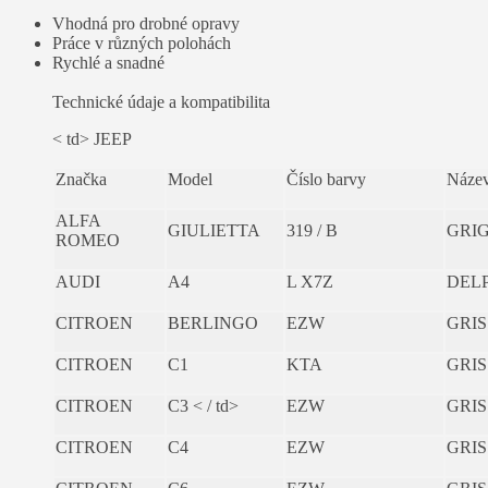
Vhodná pro drobné opravy
Práce v různých polohách
Rychlé a snadné
Technické údaje a kompatibilita
< td> JEEP
Značka
Model
Číslo barvy
Název
ALFA
GIULIETTA
319 / B
GRIG
ROMEO
AUDI
A4
L X7Z
DEL
CITROEN
BERLINGO
EZW
GRIS
CITROEN
C1
KTA
GRIS
CITROEN
C3 < / td>
EZW
GRIS
CITROEN
C4
EZW
GRIS