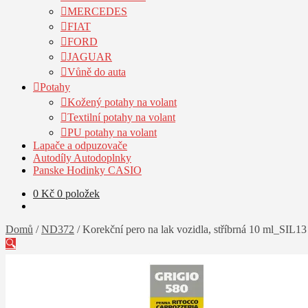
MERCEDES
FIAT
FORD
JAGUAR
Vůně do auta
Potahy
Kožený potahy na volant
Textilní potahy na volant
PU potahy na volant
Lapače a odpuzovače
Autodíly Autodoplnky
Panske Hodinky CASIO
0
Kč
0 položek
Domů
/
ND372
/
Korekční pero na lak vozidla, stříbrná 10 ml_SIL13
🔍