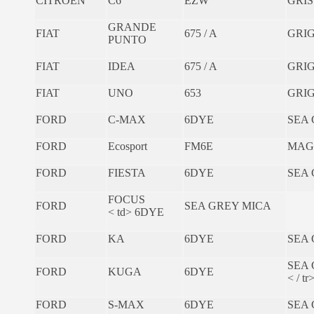
CITROEN
C6
EZW
GRIS
GRANDE
FIAT
675 / A
GRIG
PUNTO
FIAT
IDEA
675 / A
GRIG
FIAT
UNO
653
GRIG
FORD
C-MAX
6DYE
SEA
FORD
Ecosport
FM6E
MAG
FORD
FIESTA
6DYE
SEA
FOCUS
FORD
SEA GREY MICA
< td> 6DYE
FORD
KA
6DYE
SEA
SEA
FORD
KUGA
6DYE
< / tr
FORD
S-MAX
6DYE
SEA