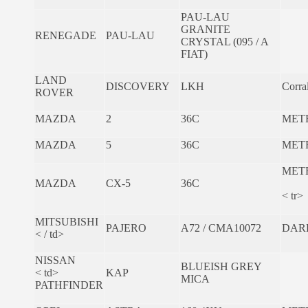
PAU-LAU
GRANITE
RENEGADE
PAU-LAU
CRYSTAL (095 / A
FIAT)
LAND
DISCOVERY
LKH
Corra
ROVER
MAZDA
2
36C
MET
MAZDA
5
36C
MET
MET
MAZDA
CX-5
36C
< tr>
MITSUBISHI
PAJERO
A72 / CMA10072
DAR
< / td>
NISSAN
BLUEISH GREY
< td>
KAP
MICA
PATHFINDER