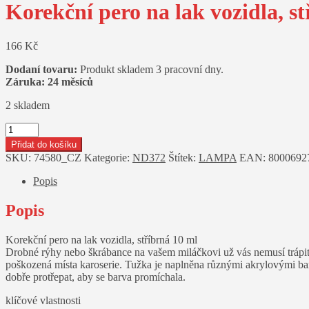
Korekční pero na lak vozidla, s
166
Kč
Dodaní tovaru:
Produkt skladem 3 pracovní dny.
Záruka: 24 měsíců
2 skladem
Korekční
pero
Přidat do košíku
na
SKU:
74580_CZ
Kategorie:
ND372
Štítek:
LAMPA
EAN:
8000692
lak
vozidla,
Popis
stříbrná
10
Popis
ml_SIL13
množství
Korekční pero na lak vozidla, stříbrná 10 ml
Drobné rýhy nebo škrábance na vašem miláčkovi už vás nemusí trápit.
poškozená místa karoserie. Tužka je naplněna různými akrylovými bar
dobře protřepat, aby se barva promíchala.
klíčové vlastnosti