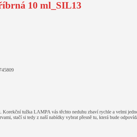
tříbrná 10 ml_SIL13
745809
 Korekční tužka LAMPA vás těchto neduhu zbaví rychle a velmi jednoduš
vami, stačí si tedy z naší nabídky vybrat přesně tu, která bude odpov