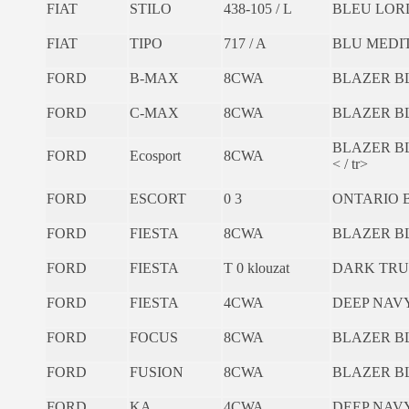
FIAT
STILO
438-105 / L
BLEU LORD
FIAT
TIPO
717 / A
BLU MEDI
FORD
B-MAX
8CWA
BLAZER B
FORD
C-MAX
8CWA
BLAZER B
BLAZER B
FORD
Ecosport
8CWA
< / tr>
FORD
ESCORT
0 3
ONTARIO 
FORD
FIESTA
8CWA
BLAZER B
FORD
FIESTA
T 0 klouzat
DARK TRU
FORD
FIESTA
4CWA
DEEP NAV
FORD
FOCUS
8CWA
BLAZER B
FORD
FUSION
8CWA
BLAZER B
FORD
KA
4CWA
DEEP NAV