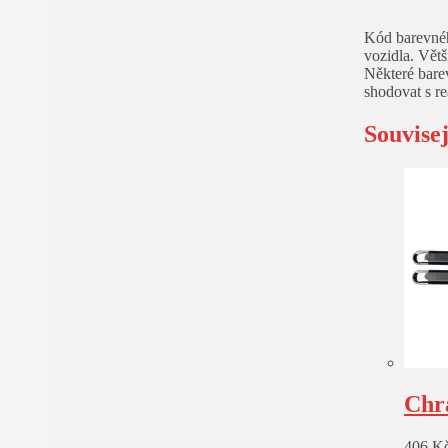
Kód barevnéh
vozidla. Větš
Některé bare
shodovat s r
Souvise
Chr
406
K