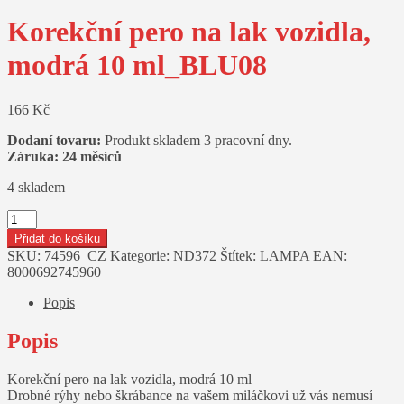
Korekční pero na lak vozidla,
modrá 10 ml_BLU08
166
Kč
Dodaní tovaru:
Produkt skladem 3 pracovní dny.
Záruka: 24 měsíců
4 skladem
Korekční
pero
Přidat do košíku
na
SKU:
74596_CZ
Kategorie:
ND372
Štítek:
LAMPA
EAN:
lak
8000692745960
vozidla,
modrá
Popis
10
ml_BLU08
Popis
množství
Korekční pero na lak vozidla, modrá 10 ml
Drobné rýhy nebo škrábance na vašem miláčkovi už vás nemusí