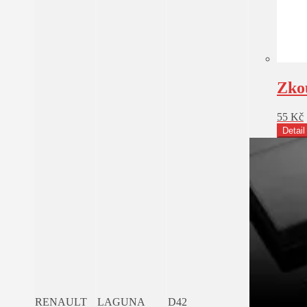
Zko
55
Kč
Detail
RENAULT
LAGUNA
D42