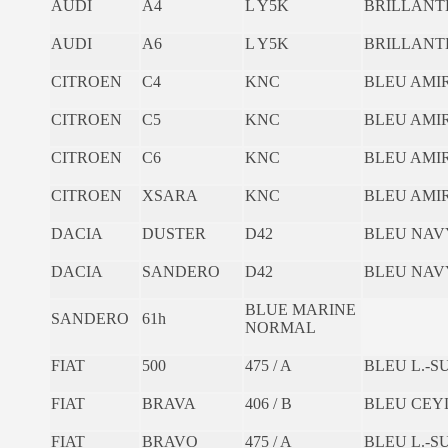
AUDI
A4
L Y5K
BRILLAN
AUDI
A6
L Y5K
BRILLAN
CITROEN
C4
KNC
BLEU AMI
CITROEN
C5
KNC
BLEU AMI
CITROEN
C6
KNC
BLEU AMI
CITROEN
XSARA
KNC
BLEU AMI
DACIA
DUSTER
D42
BLEU NAV
DACIA
SANDERO
D42
BLEU NAV
BLUE MARINE
SANDERO
61h
NORMAL
FIAT
500
475 / A
BLEU L.-
FIAT
BRAVA
406 / B
BLEU CEY
FIAT
BRAVO
475 / A
BLEU L.-