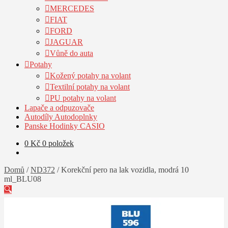
MERCEDES
FIAT
FORD
JAGUAR
Vůně do auta
Potahy
Kožený potahy na volant
Textilní potahy na volant
PU potahy na volant
Lapače a odpuzovače
Autodíly Autodoplnky
Panske Hodinky CASIO
0
Kč
0 položek
Domů
/
ND372
/
Korekční pero na lak vozidla, modrá 10
ml_BLU08
🔍