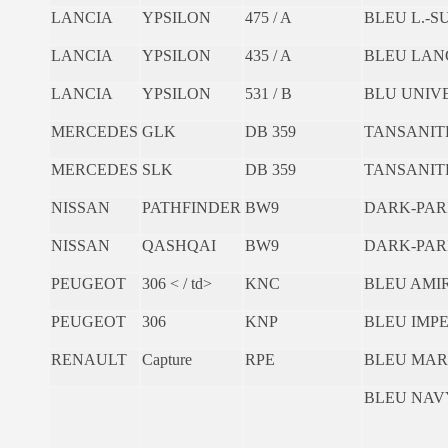
LANCIA
YPSILON
475 / A
BLEU L.-
LANCIA
YPSILON
435 / A
BLEU LANC
LANCIA
YPSILON
531 / B
BLU UNIV
MERCEDES
GLK
DB 359
TANSANITB
MERCEDES
SLK
DB 359
TANSANITB
NISSAN
PATHFINDER
BW9
DARK-PAR
NISSAN
QASHQAI
BW9
DARK-PAR
PEUGEOT
306 < / td>
KNC
BLEU AMI
PEUGEOT
306
KNP
BLEU IMP
RENAULT
Capture
RPE
BLEU MAR
BLEU NAV