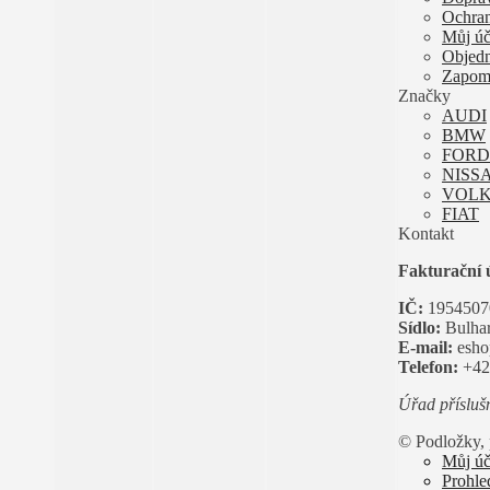
Ochran
Můj úč
Objed
Zapome
Značky
AUDI
BMW
FORD
NISS
VOL
FIAT
Kontakt
Fakturační 
IČ:
1954507
Sídlo:
Bulhar
E-mail:
esho
Telefon:
+42
Úřad přísluš
© Podložky,
Můj úč
Prohle