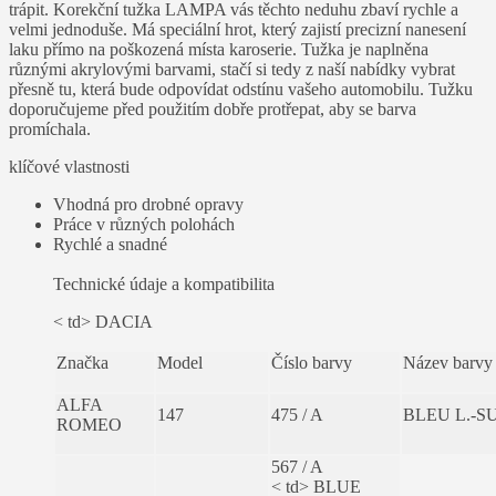
trápit. Korekční tužka LAMPA vás těchto neduhu zbaví rychle a
velmi jednoduše. Má speciální hrot, který zajistí precizní nanesení
laku přímo na poškozená místa karoserie. Tužka je naplněna
různými akrylovými barvami, stačí si tedy z naší nabídky vybrat
přesně tu, která bude odpovídat odstínu vašeho automobilu. Tužku
doporučujeme před použitím dobře protřepat, aby se barva
promíchala.
klíčové vlastnosti
Vhodná pro drobné opravy
Práce v různých polohách
Rychlé a snadné
Technické údaje a kompatibilita
< td> DACIA
Značka
Model
Číslo barvy
Název barvy
ALFA
147
475 / A
BLEU L.-
ROMEO
567 / A
< td> BLUE