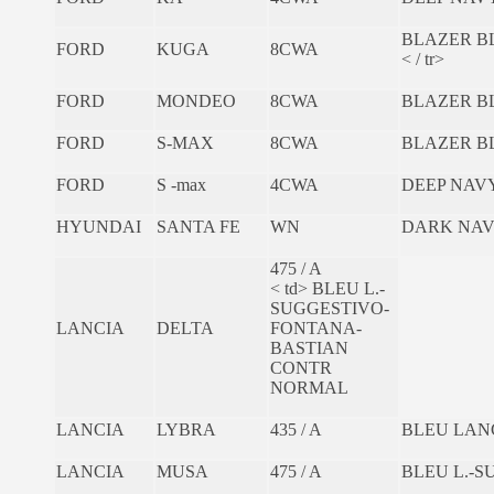
BLAZER B
FORD
KUGA
8CWA
< / tr>
FORD
MONDEO
8CWA
BLAZER B
FORD
S-MAX
8CWA
BLAZER B
FORD
S -max
4CWA
DEEP NAV
HYUNDAI
SANTA FE
WN
DARK NAV
475 / A
< td> BLEU L.-
SUGGESTIVO-
LANCIA
DELTA
FONTANA-
BASTIAN
CONTR
NORMAL
LANCIA
LYBRA
435 / A
BLEU LANC
LANCIA
MUSA
475 / A
BLEU L.-