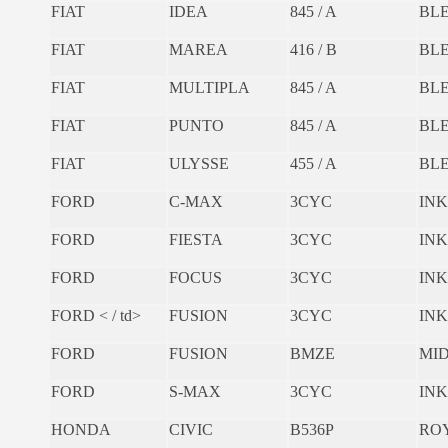
FIAT
IDEA
845 / A
BLE
FIAT
MAREA
416 / B
BL
FIAT
MULTIPLA
845 / A
BLE
FIAT
PUNTO
845 / A
BLE
FIAT
ULYSSE
455 / A
BL
FORD
C-MAX
3CYC
INK
FORD
FIESTA
3CYC
INK
FORD
FOCUS
3CYC
INK
FORD < / td>
FUSION
3CYC
INK
FORD
FUSION
BMZE
MI
FORD
S-MAX
3CYC
INK
HONDA
CIVIC
B536P
ROY