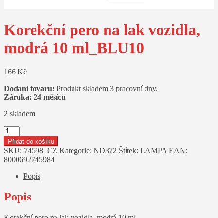
Korekční pero na lak vozidla,
modrá 10 ml_BLU10
166
Kč
Dodaní tovaru:
Produkt skladem 3 pracovní dny.
Záruka: 24 měsíců
2 skladem
Korekční
pero
Přidat do košíku
na
SKU:
74598_CZ
Kategorie:
ND372
Štítek:
LAMPA
EAN:
lak
8000692745984
vozidla,
modrá
Popis
10
ml_BLU10
Popis
množství
Korekční pero na lak vozidla, modrá 10 ml