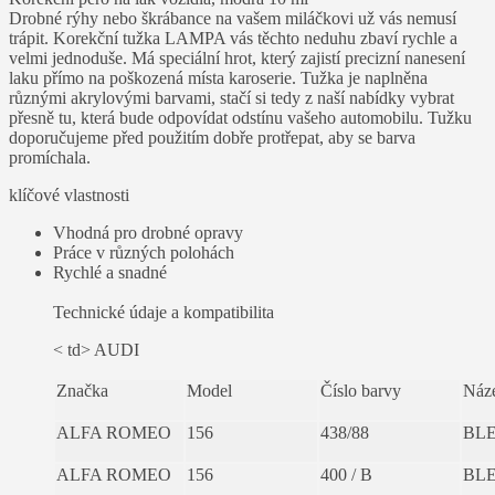
Drobné rýhy nebo škrábance na vašem miláčkovi už vás nemusí
trápit. Korekční tužka LAMPA vás těchto neduhu zbaví rychle a
velmi jednoduše. Má speciální hrot, který zajistí precizní nanesení
laku přímo na poškozená místa karoserie. Tužka je naplněna
různými akrylovými barvami, stačí si tedy z naší nabídky vybrat
přesně tu, která bude odpovídat odstínu vašeho automobilu. Tužku
doporučujeme před použitím dobře protřepat, aby se barva
promíchala.
klíčové vlastnosti
Vhodná pro drobné opravy
Práce v různých polohách
Rychlé a snadné
Technické údaje a kompatibilita
< td> AUDI
Značka
Model
Číslo barvy
Náz
ALFA ROMEO
156
438/88
BL
ALFA ROMEO
156
400 / B
BL