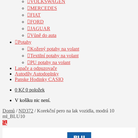
VOLKSWAGEN
MERCEDES
FIAT
FORD
JAGUAR
Vůně do auta
Potahy
Kožený potahy na volant
Textilní potahy na volant
PU potahy na volant
Lapače a odpuzovače
Autodíly Autodoplnky
Panske Hodinky CASIO
0
Kč
0 položek
V košíku nic není.
Domů
/
ND372
/
Korekční pero na lak vozidla, modrá 10
ml_BLU10
🔍