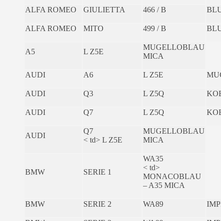
ALFA ROMEO
GIULIETTA
466 / B
BLU
ALFA ROMEO
MITO
499 / B
BL
MUGELLOBLAU
A5
L Z5E
MICA
AUDI
A6
L Z5E
MU
AUDI
Q3
L Z5Q
KO
AUDI
Q7
L Z5Q
KO
Q7
MUGELLOBLAU
AUDI
< td> L Z5E
MICA
WA35
< td>
BMW
SERIE 1
MONACOBLAU
– A35 MICA
BMW
SERIE 2
WA89
IMP