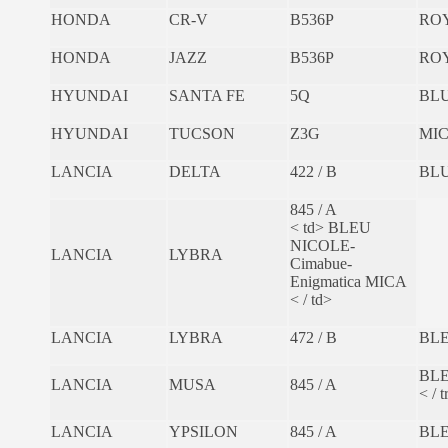
HONDA
CR-V
B536P
RO
HONDA
JAZZ
B536P
RO
HYUNDAI
SANTA FE
5Q
BLU
HYUNDAI
TUCSON
Z3G
MI
LANCIA
DELTA
422 / B
BL
845 / A
< td> BLEU
NICOLE-
LANCIA
LYBRA
Cimabue-
Enigmatica MICA
< / td>
LANCIA
LYBRA
472 / B
BLE
BLE
LANCIA
MUSA
845 / A
< / t
LANCIA
YPSILON
845 / A
BLE