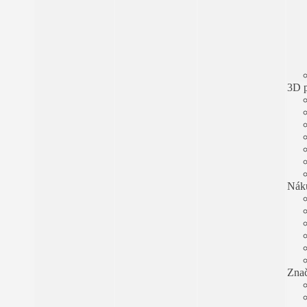
3D 
Náku
Zna