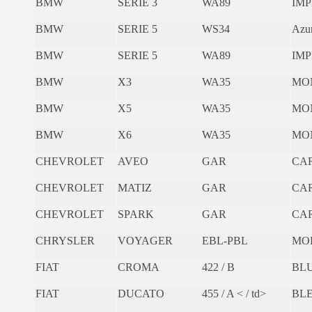
BMW
SERIE 3
WA89
IMP
BMW
SERIE 5
WS34
Azu
BMW
SERIE 5
WA89
IMP
BMW
X3
WA35
MO
BMW
X5
WA35
MO
BMW
X6
WA35
MO
CHEVROLET
AVEO
GAR
CAR
CHEVROLET
MATIZ
GAR
CAR
CHEVROLET
SPARK
GAR
CAR
CHRYSLER
VOYAGER
EBL-PBL
MO
FIAT
CROMA
422 / B
BL
FIAT
DUCATO
455 / A < / td>
BL