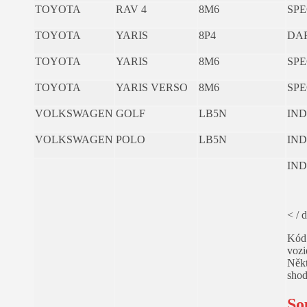
TOYOTA
RAV 4
8M6
SPE
TOYOTA
YARIS
8P4
DA
TOYOTA
YARIS
8M6
SPE
TOYOTA
YARIS VERSO
8M6
SPE
VOLKSWAGEN
GOLF
LB5N
IND
VOLKSWAGEN
POLO
LB5N
IND
IND
< / 
Kód 
vozi
Někt
shod
So