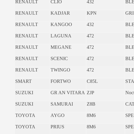
RENAULT
CLIO
432
BL
RENAULT
KADJAR
KPN
GRI
RENAULT
KANGOO
432
BL
RENAULT
LAGUNA
472
BLE
RENAULT
MEGANE
472
BLE
RENAULT
SCENIC
472
BLE
RENAULT
TWINGO
472
BLE
SMART
FORTWO
C85L
STA
SUZUKI
GR AN VITARA
ZJP
Noc
SUZUKI
SAMURAI
Z8B
CAT
TOYOTA
AYGO
8M6
SPE
TOYOTA
PRIUS
8M6
SPE