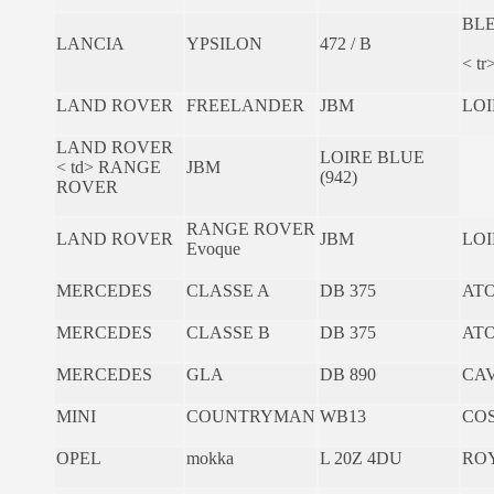
BLE
LANCIA
YPSILON
472 / B
< tr
LAND ROVER
FREELANDER
JBM
LOI
LAND ROVER
LOIRE BLUE
< td> RANGE
JBM
(942)
ROVER
RANGE ROVER
LAND ROVER
JBM
LOI
Evoque
MERCEDES
CLASSE A
DB 375
ATO
MERCEDES
CLASSE B
DB 375
ATO
MERCEDES
GLA
DB 890
CAV
MINI
COUNTRYMAN
WB13
COS
OPEL
mokka
L 20Z 4DU
ROY