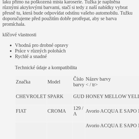
laku přímo na poškozená místa karoserie. Tužka je naplněna
různými akrylovými barvami, stačí si tedy z naší nabídky vybrat
přesně tu, která bude odpovídat odstínu vašeho automobilu. Tužku
doporučujeme před použitím dobře protřepat, aby se barva
promíchala.
klíčové vlastnosti
Vhodná pro drobné opravy
Práce v různých polohách
Rychlé a snadné
Technické údaje a kompatibilita
Číslo
Název barvy
Značka
Model
barvy
< / tr>
CHEVROLET
SPARK
GUD
HONEY MELLOW YEL
129 /
FIAT
CROMA
Avorio ACQUA E SAP
A
Avorio ACQUA E SAP