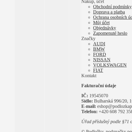
Nákup, účet
Obchodní podmínky
Doprava a platba
Ochrana osobních ú
Můj účet
Objednávky
Zapomenuté heslo
Značky
AUDI
BMW
FORD
NISSAN
VOLKSWAGEN
FIAT
Kontakt
Fakturační údaje
IČ:
19545070
Sídlo:
Bulharská 996/20, 1
E-mail:
eshop@podlozkap
Telefon:
+420 608 792 35
Úřad příslušný podle §71 
© Podložky, podznačky po