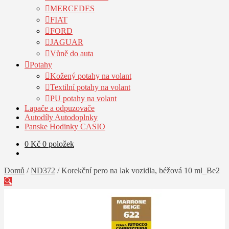
MERCEDES
FIAT
FORD
JAGUAR
Vůně do auta
Potahy
Kožený potahy na volant
Textilní potahy na volant
PU potahy na volant
Lapače a odpuzovače
Autodíly Autodoplnky
Panske Hodinky CASIO
0
Kč
0 položek
Domů
/
ND372
/
Korekční pero na lak vozidla, béžová 10 ml_Be2
🔍