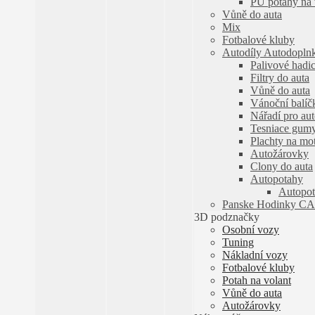
PU potahy na 
Vůně do auta
Mix
Fotbalové kluby
Autodíly Autodopln
Palivové hadic
Filtry do auta
Vůně do auta
Vánoční balíč
Nářadí pro au
Tesniace gum
Plachty na mo
Autožárovky
Clony do auta
Autopotahy
Autopot
Panske Hodinky C
3D podznačky
Osobní vozy
Tuning
Nákladní vozy
Fotbalové kluby
Potah na volant
Vůně do auta
Autožárovky