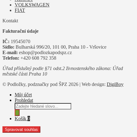
VOLKSWAGEN
FIAT
Kontakt
Fakturační údaje
IČ:
19545070
Sídlo:
Bulharská 996/20, 101 00, Praha 10 - Vršovice
E-mail:
eshop@podlozkapodspz.cz
Telefon:
+420 608 792 358
Úřad příslušný podle §71 odst.2 živnostenského zákona: Úřad
městské části Praha 10
© Podložky, podznačky pod ŠPZ 2026 | Web design:
DigiBoy
Můj účet
Prohledat
Products
search
Košík
0
Spravovat souhlas