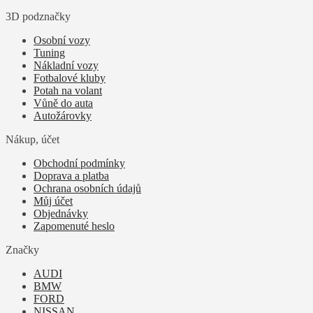
3D podznačky
Osobní vozy
Tuning
Nákladní vozy
Fotbalové kluby
Potah na volant
Vůně do auta
Autožárovky
Nákup, účet
Obchodní podmínky
Doprava a platba
Ochrana osobních údajů
Můj účet
Objednávky
Zapomenuté heslo
Značky
AUDI
BMW
FORD
NISSAN