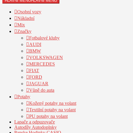
HLAVNÍ MENU
HLAVNÍ MENU
Osobní vozy
Nákladní
Mix
Značky
Fotbalové kluby
AUDI
BMW
VOLKSWAGEN
MERCEDES
FIAT
FORD
JAGUAR
Vůně do auta
Potahy
Kožený potahy na volant
Textilní potahy na volant
PU potahy na volant
Lapače a odpuzovače
Autodíly Autodoplnky
Panske Hodinky CASIO