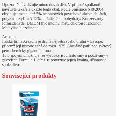
Upozornění: Udržujte mimo dosah dětí. V případě spolknutí
navštivte lékaře a ukažte tento obal. Podle Směrnice 648/2004
obsahuje: menaj než 5% neiontových povrchově aktivních látek,
polykarboxylátu 5-15%, alifatické karbohydráty. Konzervanty:
formaldehyde, DMDM hydantoiny, metylchloroisotiazolinon,
Methylisothiazolinone.
Arexons
Italská firma Arexons je druhá největší svého druhu v Evropě,
přičemž její historie sahá do roku 1925. Aktuálně patří pod světový
petrochemický gigant Petronas.
Toto spojení umožňuje, že výrobky jsou testovány a používány v
závodech Formule 1, čímž se potvrzuje jejich kvalita, účinnost a
spolehlivost.
Související produkty