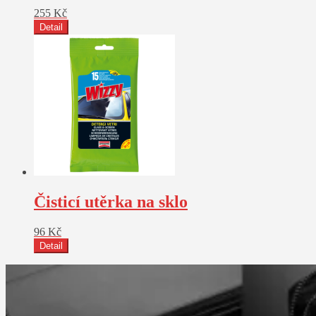
255
Kč
Detail
Čisticí utěrka na sklo
96
Kč
Detail