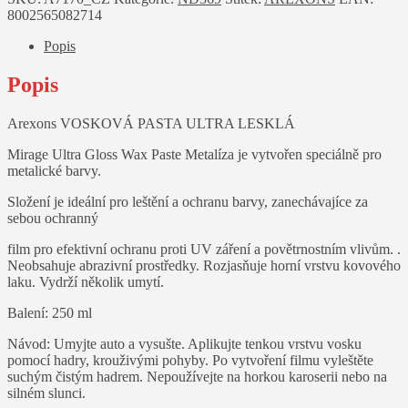
lesklá
8002565082714
na
metalický
Popis
lak
250
Popis
ml
množství
Arexons VOSKOVÁ PASTA ULTRA LESKLÁ
Mirage Ultra Gloss Wax Paste Metalíza je vytvořen speciálně pro
metalické barvy.
Složení je ideální pro leštění a ochranu barvy, zanechávajíce za
sebou ochranný
film pro efektivní ochranu proti UV záření a povětrnostním vlivům. .
Neobsahuje abrazivní prostředky. Rozjasňuje horní vrstvu kovového
laku. Vydrží několik umytí.
Balení: 250 ml
Návod: Umyjte auto a vysušte. Aplikujte tenkou vrstvu vosku
pomocí hadry, krouživými pohyby. Po vytvoření filmu vyleštěte
suchým čistým hadrem. Nepoužívejte na horkou karoserii nebo na
silném slunci.