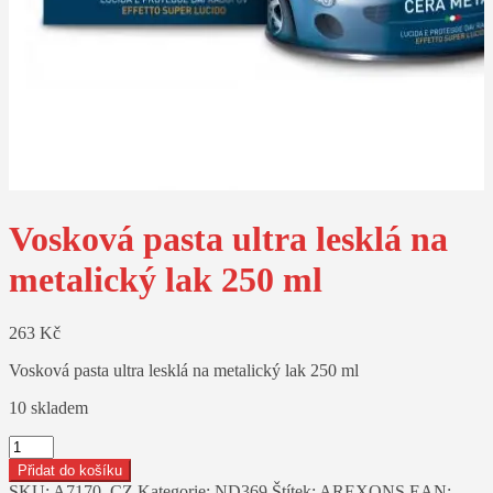
Vosková pasta ultra lesklá na
metalický lak 250 ml
263
Kč
Vosková pasta ultra lesklá na metalický lak 250 ml
10 skladem
Vosková
pasta
Přidat do košíku
ultra
SKU:
A7170_CZ
Kategorie:
ND369
Štítek:
AREXONS
EAN: