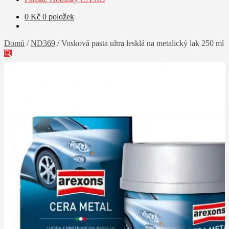
0
Kč
0 položek
Domů
/
ND369
/
Vosková pasta ultra lesklá na metalický lak 250 ml
🔍