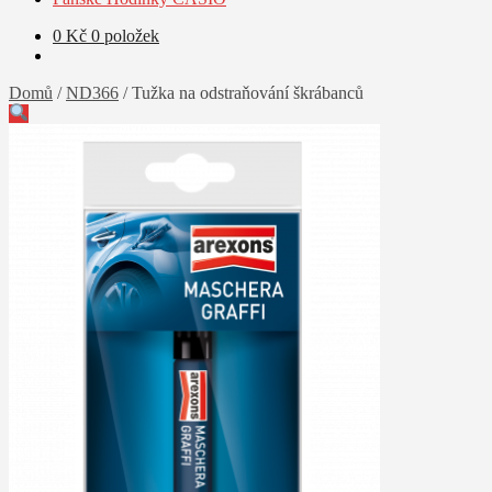
0
Kč
0 položek
Domů
/
ND366
/
Tužka na odstraňování škrábanců