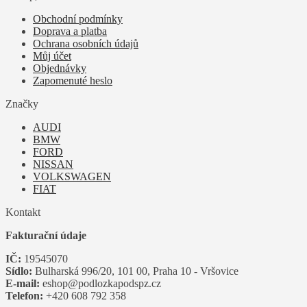
Obchodní podmínky
Doprava a platba
Ochrana osobních údajů
Můj účet
Objednávky
Zapomenuté heslo
Značky
AUDI
BMW
FORD
NISSAN
VOLKSWAGEN
FIAT
Kontakt
Fakturační údaje
IČ:
19545070
Sídlo:
Bulharská 996/20, 101 00, Praha 10 - Vršovice
E-mail:
eshop@podlozkapodspz.cz
Telefon:
+420 608 792 358