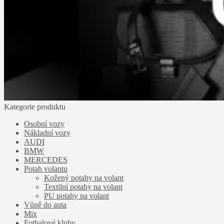
Kategorie produktu
Osobní vozy
Nákladní vozy
AUDI
BMW
MERCEDES
Potah volantu
Kožený potahy na volant
Textilní potahy na volant
PU potahy na volant
Vůně do auta
Mix
Fotbalové kluby