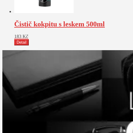
Čistič kokpitu s leskem 500ml
183
Kč
Detail