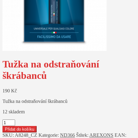
Tužka na odstraňování
škrábanců
190
Kč
Tužka na odstraňování škrábanců
12 skladem
Tužka
na
Přidat do košíku
odstraňování
SKU:
A8248_CZ
Kategorie:
ND366
Štítek:
AREXONS
EAN: