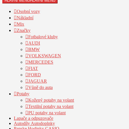
HLAVNÍ MENU
HLAVNÍ MENU
Osobní vozy
Nákladní
Mix
Značky
Fotbalové kluby
AUDI
BMW
VOLKSWAGEN
MERCEDES
FIAT
FORD
JAGUAR
Vůně do auta
Potahy
Kožený potahy na volant
Textilní potahy na volant
PU potahy na volant
Lapače a odpuzovače
Autodíly Autodoplnky
Panske Hodinky CASIO