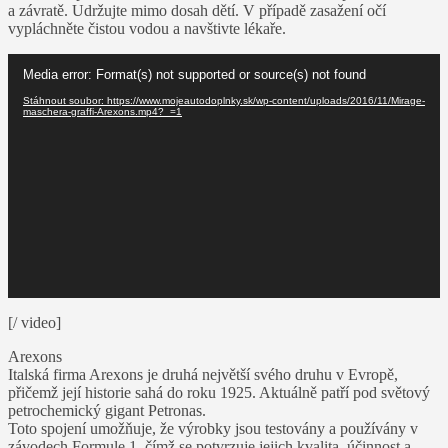
a závratě. Udržujte mimo dosah dětí. V případě zasažení očí
vypláchněte čistou vodou a navštivte lékaře.
Video
Media error: Format(s) not supported or source(s) not found
přehrávač
Stáhnout soubor: https://www.mojeautodoplnky.sk/wp-content/uploads/2016/11/Mirage-
maschera-graffi-Arexons.mp4?_=1
[/ video]
Arexons
Italská firma Arexons je druhá největší svého druhu v Evropě,
přičemž její historie sahá do roku 1925. Aktuálně patří pod světový
petrochemický gigant Petronas.
Toto spojení umožňuje, že výrobky jsou testovány a používány v
závodech Formule 1, čímž se potvrzuje jejich kvalita, účinnost a