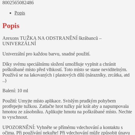
škrábanců
8002565082486
množství
Popis
Popis
Arexons TUŽKA NA ODSTRANĚNÍ škrábanců –
UNIVERZÁLNÍ
Univerzální pro každou barvu, snadné použití.
Díky svému speciálnímu složení umožňuje vyplnit a chránit
poškrábané místo před vlhkostí. Toto místo se stane neviditelným.
Používá se na lakovaných i plastových dílů (nárazníky, zrcátka, atd
..)
Balení: 10 ml
Použití: Umyjte místo aplikace. Svislým prudkým pohybem
protřepejte tužkou. Zatlačte hrot tužky pár krát aby a napumpovala
hmotou ze zásobníku. Aplikujte hmotu na poškrábané místo. Nechte
to vyschnout.
UPOZORNĚNÍ: Vyhněte se přímému vdechování a kontaktu s
očima. Při používání nekuřte! Při vdechování může způsobit únavu