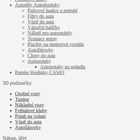
Autodíly Autodoplnky
Palivové hadice a potrubí
Filtry do auta
Vůně do auta
Vánoční balíčky
Nářadí pro automobily
Tesniace gumy
Plachty na motorová vozidla
Autožárovky
Clony do auta
Autopotahy
Autopotahy na sedadla
Panske Hodinky CASIO
3D podznačky
Osobní vozy
Tuning
Nákladní vozy
Fotbalové kluby
Potah na volant
Vůně do auta
Autožárovky
Nákup, účet