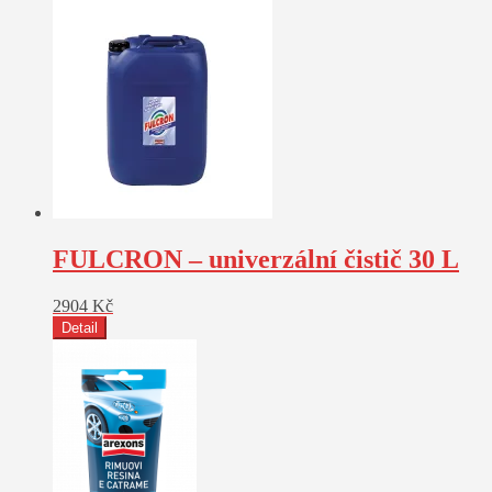
FULCRON – univerzální čistič 30 L
2904
Kč
Detail