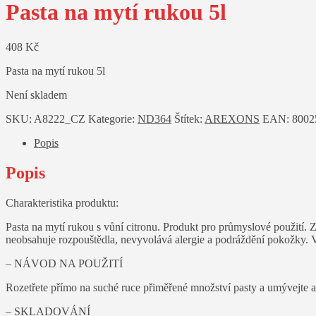
Pasta na mytí rukou 5l
408
Kč
Pasta na mytí rukou 5l
Není skladem
SKU:
A8222_CZ
Kategorie:
ND364
Štítek:
AREXONS
EAN:
8002
Popis
Popis
Charakteristika produktu:
Pasta na mytí rukou s vůní citronu. Produkt pro průmyslové použití. Z
neobsahuje rozpouštědla, nevyvolává alergie a podráždění pokožky.
– NÁVOD NA POUŽITÍ
Rozetřete přímo na suché ruce přiměřené množství pasty a umývejte a
– SKLADOVÁNÍ