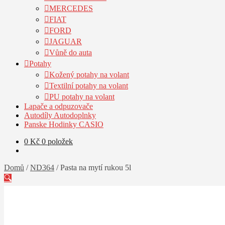
MERCEDES
FIAT
FORD
JAGUAR
Vůně do auta
Potahy
Kožený potahy na volant
Textilní potahy na volant
PU potahy na volant
Lapače a odpuzovače
Autodíly Autodoplnky
Panske Hodinky CASIO
0
Kč
0 položek
Domů
/
ND364
/
Pasta na mytí rukou 5l
🔍