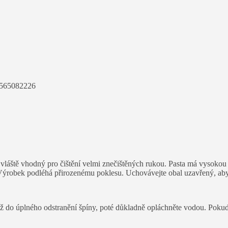
565082226
vláště vhodný pro čištění velmi znečištěných rukou. Pasta má vysokou č
 Výrobek podléhá přirozenému poklesu. Uchovávejte obal uzavřený, ab
ž do úplného odstranění špíny, poté důkladně opláchněte vodou. Pokud 