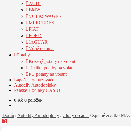
AUDI
BMW
VOLKSWAGEN
MERCEDES
FIAT
FORD
JAGUAR
Vůně do auta
Potahy
Kožený potahy na volant
Textilní potahy na volant
PU potahy na volant
Lapače a odpuzovače
Autodíly Autodoplnky
Panske Hodinky CASIO
0
Kč
0 položek
Domů
/
Autodíly Autodoplnky
/
Clony do auta
/
Zpětné zrcátko M
🔍