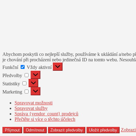
Abychom poskytli co nejlepší služby, používáme k ukládání a/nebo př
je chování při procházení nebo jedinečná ID na tomto webu. Nesouhlas
Funkční
Funkční
Vždy aktivní
Předvolby
Předvolby
Statistiky
Statistiky
Marketing
Marketing
Spravovat možnosti
Spravovat služby
Správa {vendor_count} prodejců
Přečtěte si více o těchto účelech
Zobrazi
Příjmout
Odmítnout
Zobrazit předvolby
Uložit předvolby