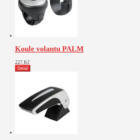
Koule volantu PALM
227
Kč
Detail