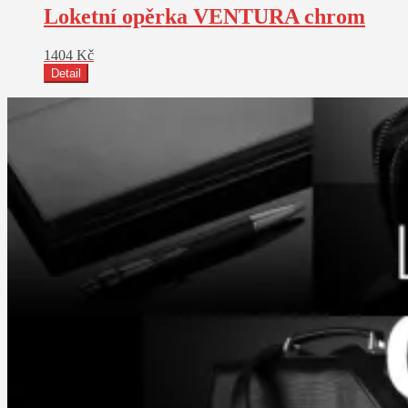
Loketní opěrka VENTURA chrom
1404
Kč
Detail