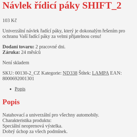
Návlek řídicí páky SHIFT_2
103
Kč
Univerzální návlek řadící páky, který je dokonalým řešením pro
ochranu Vaší řadící páky za velmi přijatelnou cenu!
Dodaní tovaru:
2 pracovné dni.
Záruka:
24 měsíců
Není skladem
SKU:
00130-2_CZ
Kategorie:
ND338
Štítek:
LAMPA
EAN:
8000692001301
Popis
Popis
Natahovací a univerzální pro všechny automobily.
Charakteristika produktu:
Speciální neoprenová výstelka.
Dobrý úchop za všech podmínek.