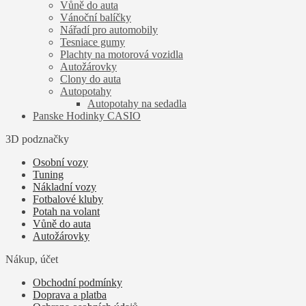
Vůně do auta
Vánoční balíčky
Nářadí pro automobily
Tesniace gumy
Plachty na motorová vozidla
Autožárovky
Clony do auta
Autopotahy
Autopotahy na sedadla
Panske Hodinky CASIO
3D podznačky
Osobní vozy
Tuning
Nákladní vozy
Fotbalové kluby
Potah na volant
Vůně do auta
Autožárovky
Nákup, účet
Obchodní podmínky
Doprava a platba