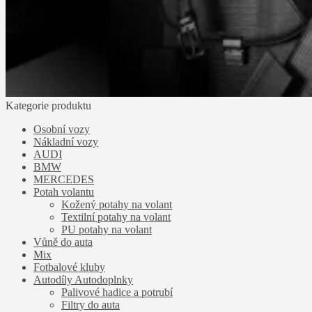
Kategorie produktu
Osobní vozy
Nákladní vozy
AUDI
BMW
MERCEDES
Potah volantu
Kožený potahy na volant
Textilní potahy na volant
PU potahy na volant
Vůně do auta
Mix
Fotbalové kluby
Autodíly Autodoplnky
Palivové hadice a potrubí
Filtry do auta