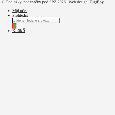
© Podložky, podznačky pod ŠPZ 2026 | Web design:
DigiBoy
Můj účet
Prohledat
Products
search
Košík
0