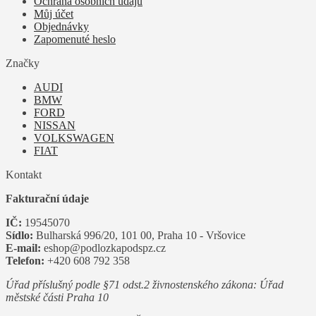
Ochrana osobních údajů
Můj účet
Objednávky
Zapomenuté heslo
Značky
AUDI
BMW
FORD
NISSAN
VOLKSWAGEN
FIAT
Kontakt
Fakturační údaje
IČ:
19545070
Sídlo:
Bulharská 996/20, 101 00, Praha 10 - Vršovice
E-mail:
eshop@podlozkapodspz.cz
Telefon:
+420 608 792 358
Úřad příslušný podle §71 odst.2 živnostenského zákona: Úřad
městské části Praha 10