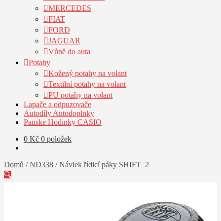
MERCEDES
FIAT
FORD
JAGUAR
Vůně do auta
Potahy
Kožený potahy na volant
Textilní potahy na volant
PU potahy na volant
Lapače a odpuzovače
Autodíly Autodoplnky
Panske Hodinky CASIO
0
Kč
0 položek
Domů
/
ND338
/
Návlek řídicí páky SHIFT_2
🔍