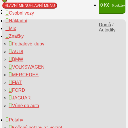
0
Kč
HLAVNÍ MENU
HLAVNÍ MENU
0 položek
Osobní vozy
Nákladní
Domů
/
Mix
Autodíly
Značky
Fotbalové kluby
AUDI
BMW
VOLKSWAGEN
MERCEDES
FIAT
FORD
JAGUAR
Vůně do auta
Potahy
Kožený potahy na volant