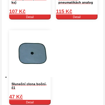
ks)
pneumatikách analog
107
Kč
115
Kč
Detail
Detail
Sluneční clona boční-
č1
47
Kč
Detail