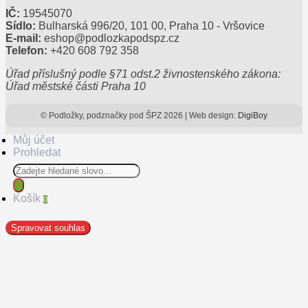
IČ:
19545070
Sídlo:
Bulharská 996/20, 101 00, Praha 10 - Vršovice
E-mail:
eshop@podlozkapodspz.cz
Telefon:
+420 608 792 358
Úřad příslušný podle §71 odst.2 živnostenského zákona:
Úřad městské části Praha 10
© Podložky, podznačky pod ŠPZ 2026 | Web design:
DigiBoy
Můj účet
Prohledat
Products
search
Košík
0
Spravovat souhlas