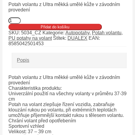
Potah volantu z Ultra měkká umělé kůže v závodním
provedení
Potah
volantu
Přidat do košíku
SPORT
SKU:
5034_CZ
Kategorie:
Autopotahy
,
Potah volantu
,
type-
PU potahy na volant
Štítek:
DUALEX
EAN:
15
8585042501453
množství
Popis
Potah volantu z Ultra měkké umělé kůže v závodním
provedení
Charakteristika produktu:
Univerzální použití na všechny volanty v průměru 37-39
cm
Potah na volant zlepšuje řízení vozidla, zabraňuje
klouzání rukou po volantu, při extrémních teplotách
umožňuje příjemnější kontakt rukou s tělesem volantu.
Chrání volant před opotřebením
Sportovní vzhled
Velikost: 37 – 39 cm