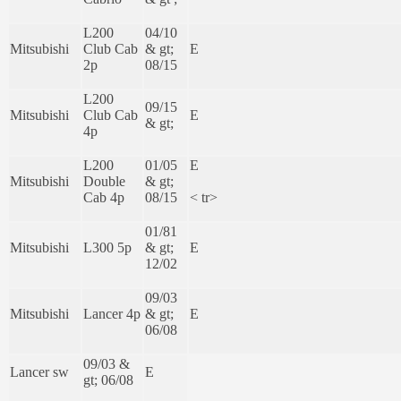
L200
04/10
Mitsubishi
Club Cab
& gt;
E
2p
08/15
L200
09/15
Mitsubishi
Club Cab
E
& gt;
4p
L200
01/05
E
Mitsubishi
Double
& gt;
Cab 4p
08/15
< tr>
01/81
Mitsubishi
L300 5p
& gt;
E
12/02
09/03
Mitsubishi
Lancer 4p
& gt;
E
06/08
09/03 &
Lancer sw
E
gt; 06/08