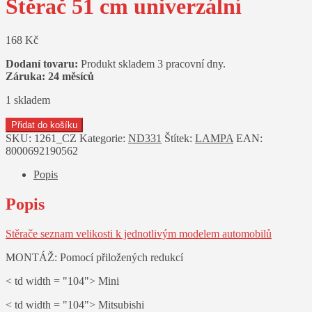
Stěrač 51 cm univerzální
168
Kč
Dodaní tovaru:
Produkt skladem 3 pracovní dny.
Záruka: 24 měsíců
1 skladem
Stěrač
Přidat do košíku
51
SKU:
1261_CZ
Kategorie:
ND331
Štítek:
LAMPA
EAN:
cm
8000692190562
univerzální
množství
Popis
Popis
Stěrače seznam velikosti k jednotlivým modelem automobilů
MONTÁŽ: Pomocí přiložených redukcí
< td width = "104"> Mini
< td width = "104"> Mitsubishi