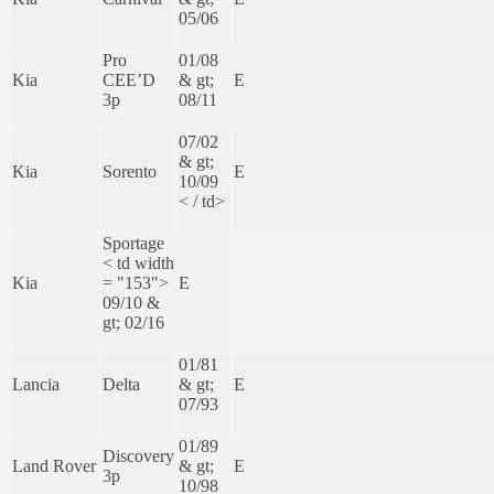
05/06
Pro
01/08
Kia
CEE’D
& gt;
E
3p
08/11
07/02
& gt;
Kia
Sorento
E
10/09
< / td>
Sportage
< td width
Kia
= "153">
E
09/10 &
gt; 02/16
01/81
Lancia
Delta
& gt;
E
07/93
01/89
Discovery
Land Rover
& gt;
E
3p
10/98