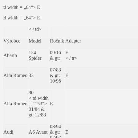
td width = „64“> E
td width = „64“> E
< / td>
Výrobce
Model
Ročník
Adapter
124
09/16
E
Abarth
Spider
& gt;
< / tr>
07/83
Alfa Romeo
33
& gt;
E
10/95
90
< td width
Alfa Romeo
= "153">
E
01/84 &
gt; 12/88
08/94
Audi
A6 Avant
& gt;
E
07/97