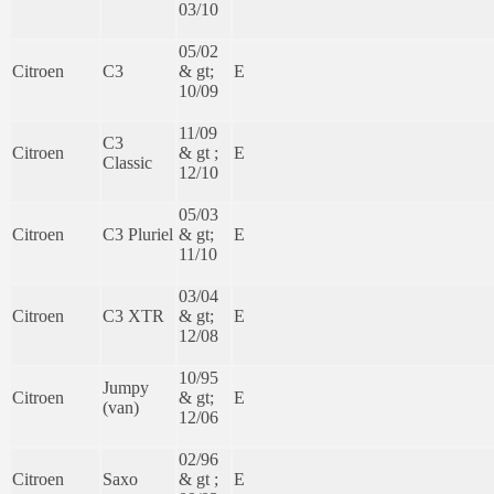
03/10
05/02
Citroen
C3
& gt;
E
10/09
11/09
C3
Citroen
& gt ;
E
Classic
12/10
05/03
Citroen
C3 Pluriel
& gt;
E
11/10
03/04
Citroen
C3 XTR
& gt;
E
12/08
10/95
Jumpy
Citroen
& gt;
E
(van)
12/06
02/96
Citroen
Saxo
& gt ;
E