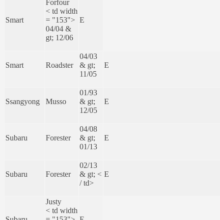
Forfour
< td width
Smart
= "153">
E
04/04 &
gt; 12/06
04/03
Smart
Roadster
& gt;
E
11/05
01/93
Ssangyong
Musso
& gt;
E
12/05
04/08
Subaru
Forester
& gt;
E
01/13
02/13
Subaru
Forester
& gt; <
E
/ td>
Justy
< td width
Subaru
= "153">
E