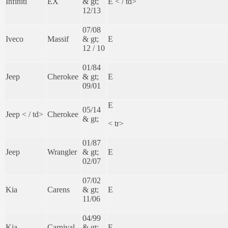
Infiniti
EX
& gt;
E < / td>
12/13
07/08
Iveco
Massif
& gt;
E
12 / 10
01/84
Jeep
Cherokee
& gt;
E
09/01
E
05/14
Jeep < / td>
Cherokee
& gt;
< tr>
01/87
Jeep
Wrangler
& gt;
E
02/07
07/02
Kia
Carens
& gt;
E
11/06
04/99
Kia
Carnival
& gt;
E