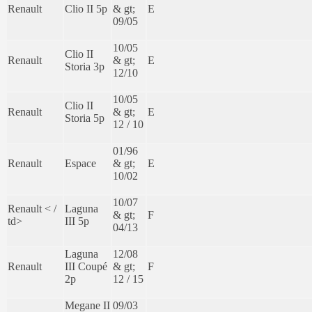
Renault
Clio II 5p
& gt;
E
09/05
10/05
Clio II
Renault
& gt;
E
Storia 3p
12/10
10/05
Clio II
Renault
& gt;
E
Storia 5p
12 / 10
01/96
Renault
Espace
& gt;
E
10/02
10/07
Renault < /
Laguna
& gt;
F
td>
III 5p
04/13
Laguna
12/08
Renault
III Coupé
& gt;
F
2p
12 / 15
Megane II
09/03