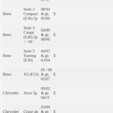
Serie 3
08/94
Bmw
Compact
& gt;
E
(E36) 2p
05/00
Serie 3
04/99
Coupé
Bmw
& gt;
E
(E46) 2p
08/06
< / td>
Serie 5
04/97
Bmw
Touring
& gt;
E
(E39)
03/04
05 / 00
Bmw
X5 (E53)
& gt;
E
02/07
09/02
Chevrolet
Aveo 5p
& gt;
E
04/11
03/09
Chevrolet
Cruze 4p
& gt;
E