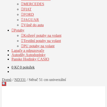
MERCEDES
FIAT
FORD
JAGUAR
Vůně do auta
Potahy
Kožený potahy na volant
Textilní potahy na volant
PU potahy na volant
Lapače a odpuzovače
Autodíly Autodoplnky
Panske Hodinky CASIO
0
Kč
0 položek
Domů
/
ND331
/
Stěrač 51 cm univerzální