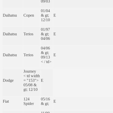
09/03
01/04
Daihatsu
Copen
& gt;
E
12/10
01/97
Daihatsu
Terios
& gt;
E
04/06
04/06
& gt;
Daihatsu
Terios
E
09/13
< / td>
Journey
< td width
Dodge
= "153">
E
05/08 &
gt; 12/10
124
05/16
Fiat
E
Spider
& gt;