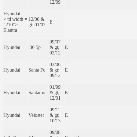
12/09
Hyundai
< td width =
12/00 &
E
"210">
gt; 01/07
Elantra
09/07
Hyundai
i30 5p
& gt;
E
02/12
03/06
Hyundai
Santa Fe
& gt;
E
09/12
01/99
Hyundai
Santamo
& gt;
E
12/01
09/11
Hyundai
Veloster
& gt;
E
10/13
09/08