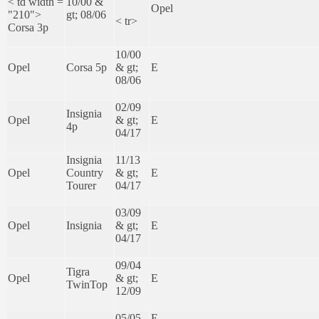
< td width =
10/00 &
Opel
"210">
gt; 08/06
< tr>
Corsa 3p
10/00
Opel
Corsa 5p
& gt;
E
08/06
02/09
Insignia
Opel
& gt;
E
4p
04/17
Insignia
11/13
Opel
Country
& gt;
E
Tourer
04/17
03/09
Opel
Insignia
& gt;
E
04/17
09/04
Tigra
Opel
& gt;
E
TwinTop
12/09
05/05
E