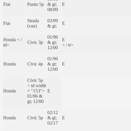
Fiat
Punto 5p
& gt;
E
08/09
Strada
03/99
Fiat
E
(van)
& gt;
01/96
Honda < /
E
Civic 3p
& gt;
td>
< / tr>
12/00
01/96
Honda
Civic 4p
& gt;
E
12/00
Civic 5p
< td width
Honda
= "153">
E
01/96 &
gt; 12/00
02/12
Honda
Civic 5p
& gt;
E
02/17