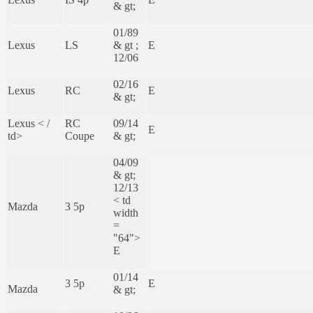
& gt;
01/89
Lexus
LS
& gt ;
E
12/06
02/16
Lexus
RC
E
& gt;
Lexus < /
RC
09/14
E
td>
Coupe
& gt;
04/09
& gt;
12/13
< td
Mazda
3 5p
width
=
"64">
E
01/14
3 5p
E
Mazda
& gt;