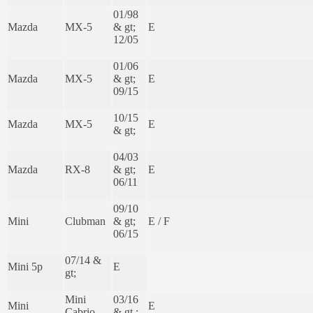
01/98
Mazda
MX-5
& gt;
E
12/05
01/06
Mazda
MX-5
& gt;
E
09/15
10/15
Mazda
MX-5
E
& gt;
04/03
Mazda
RX-8
& gt;
E
06/11
09/10
Mini
Clubman
& gt;
E / F
06/15
07/14 &
Mini 5p
E
gt;
Mini
03/16
Mini
E
Cabrio
& gt ;