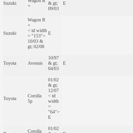
Wagon R
Suzuki
& gt;
E
+
09/03
Wagon R
+
< td width
Suzuki
E
= "153">
10/03 &
gt; 02/08
10/97
Toyota
Avensis
& gt;
E
04/03
01/02
& gt;
12/07
Corolla
< td
Toyota
5p
width
=
"64">
E
01/02
Corolla