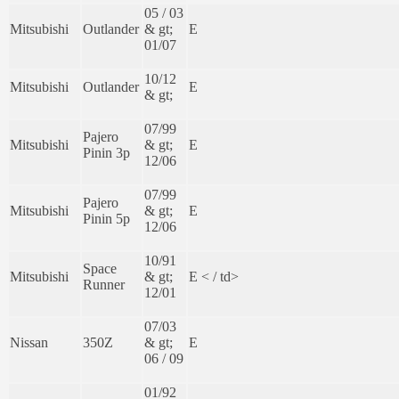
05 / 03
Mitsubishi
Outlander
& gt;
E
01/07
10/12
Mitsubishi
Outlander
E
& gt;
07/99
Pajero
Mitsubishi
& gt;
E
Pinin 3p
12/06
07/99
Pajero
Mitsubishi
& gt;
E
Pinin 5p
12/06
10/91
Space
Mitsubishi
& gt;
E < / td>
Runner
12/01
07/03
Nissan
350Z
& gt;
E
06 / 09
01/92