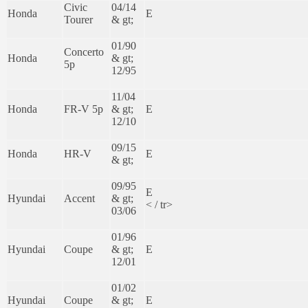
Civic
04/14
Honda
E
Tourer
& gt;
01/90
Concerto
Honda
& gt;
5p
12/95
11/04
Honda
FR-V 5p
& gt;
E
12/10
09/15
Honda
HR-V
E
& gt;
09/95
E
Hyundai
Accent
& gt;
< / tr>
03/06
01/96
Hyundai
Coupe
& gt;
E
12/01
01/02
Hyundai
Coupe
& gt;
E