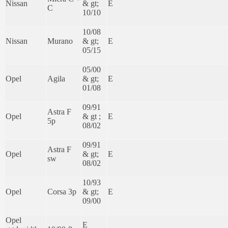
Nissan
& gt;
E
C
10/10
10/08
Nissan
Murano
& gt;
E
05/15
05/00
Opel
Agila
& gt;
E
01/08
09/91
Astra F
Opel
& gt ;
E
5p
08/02
09/91
Astra F
Opel
& gt;
E
sw
08/02
10/93
Opel
Corsa 3p
& gt;
E
09/00
Opel
E