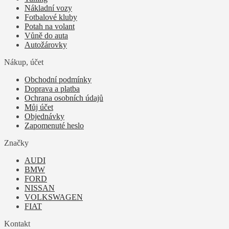
Nákladní vozy
Fotbalové kluby
Potah na volant
Vůně do auta
Autožárovky
Nákup, účet
Obchodní podmínky
Doprava a platba
Ochrana osobních údajů
Můj účet
Objednávky
Zapomenuté heslo
Značky
AUDI
BMW
FORD
NISSAN
VOLKSWAGEN
FIAT
Kontakt