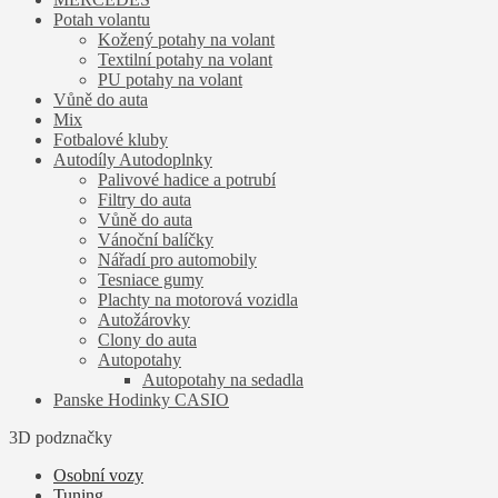
Potah volantu
Kožený potahy na volant
Textilní potahy na volant
PU potahy na volant
Vůně do auta
Mix
Fotbalové kluby
Autodíly Autodoplnky
Palivové hadice a potrubí
Filtry do auta
Vůně do auta
Vánoční balíčky
Nářadí pro automobily
Tesniace gumy
Plachty na motorová vozidla
Autožárovky
Clony do auta
Autopotahy
Autopotahy na sedadla
Panske Hodinky CASIO
3D podznačky
Osobní vozy
Tuning