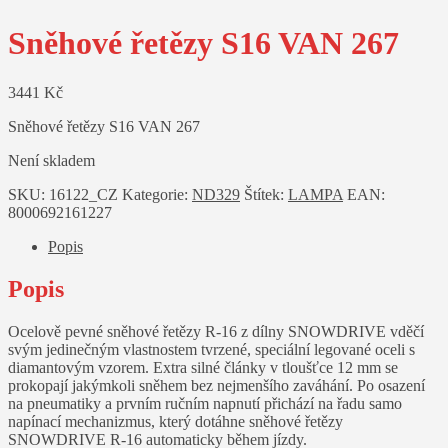
Sněhové řetězy S16 VAN 267
3441
Kč
Sněhové řetězy S16 VAN 267
Není skladem
SKU:
16122_CZ
Kategorie:
ND329
Štítek:
LAMPA
EAN:
8000692161227
Popis
Popis
Ocelově pevné sněhové řetězy R-16 z dílny SNOWDRIVE vděčí
svým jedinečným vlastnostem tvrzené, speciální legované oceli s
diamantovým vzorem. Extra silné články v tloušťce 12 mm se
prokopají jakýmkoli sněhem bez nejmenšího zaváhání. Po osazení
na pneumatiky a prvním ručním napnutí přichází na řadu samo
napínací mechanizmus, který dotáhne sněhové řetězy
SNOWDRIVE R-16 automaticky během jízdy.