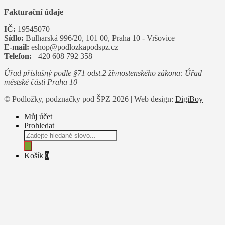
Fakturační údaje
IČ:
19545070
Sídlo:
Bulharská 996/20, 101 00, Praha 10 - Vršovice
E-mail:
eshop@podlozkapodspz.cz
Telefon:
+420 608 792 358
Úřad příslušný podle §71 odst.2 živnostenského zákona: Úřad
městské části Praha 10
© Podložky, podznačky pod ŠPZ 2026 | Web design:
DigiBoy
Můj účet
Prohledat
Products
search
Košík
0