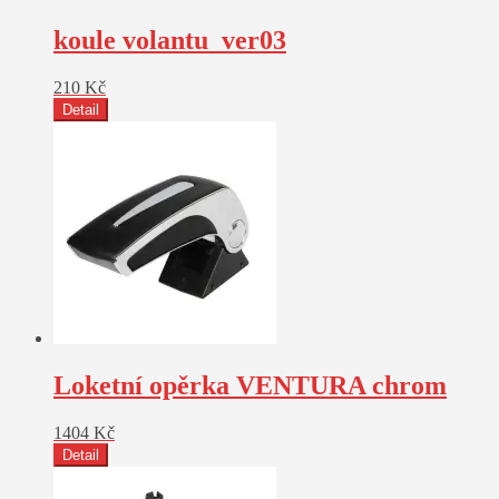
koule volantu_ver03
210
Kč
Detail
Loketní opěrka VENTURA chrom
1404
Kč
Detail