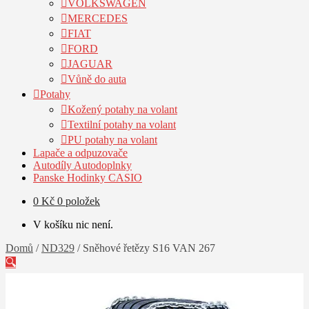
VOLKSWAGEN
MERCEDES
FIAT
FORD
JAGUAR
Vůně do auta
Potahy
Kožený potahy na volant
Textilní potahy na volant
PU potahy na volant
Lapače a odpuzovače
Autodíly Autodoplnky
Panske Hodinky CASIO
0
Kč
0 položek
V košíku nic není.
Domů
/
ND329
/
Sněhové řetězy S16 VAN 267
🔍