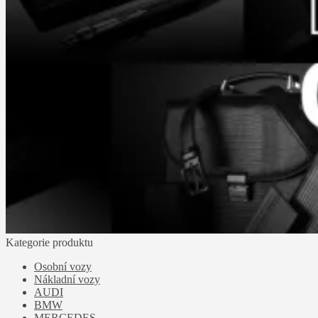
Kategorie produktu
Osobní vozy
Nákladní vozy
AUDI
BMW
MERCEDES