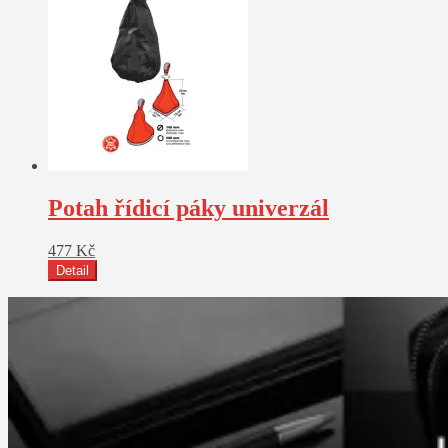
Potah řídicí páky univerzál
477
Kč
Detail