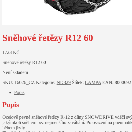
Sněhové řetězy R12 60
1723
Kč
Sněhové řetězy R12 60
Není skladem
SKU:
16026_CZ
Kategorie:
ND329
Štítek:
LAMPA
EAN:
8000692
Popis
Popis
Ocelově pevné sněhové řetězy R-12 z dílny SNOWDRIVE vděčí svým je
jakýmkoli sněhem bez nejmenšího zaváhání. Po osazení na pneumat
během jízdy.