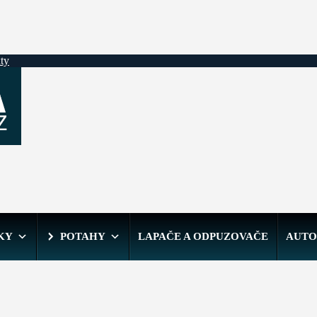
ty
KY
POTAHY
LAPAČE A ODPUZOVAČE
AUTO