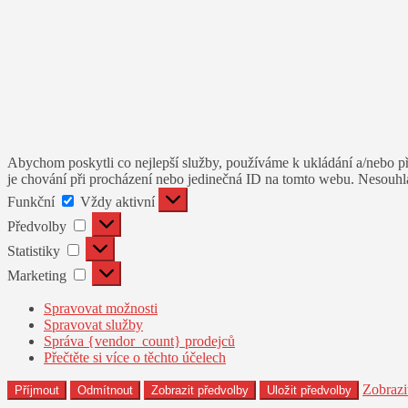
Abychom poskytli co nejlepší služby, používáme k ukládání a/nebo př
je chování při procházení nebo jedinečná ID na tomto webu. Nesouhlas
Funkční
Funkční
Vždy aktivní
Předvolby
Předvolby
Statistiky
Statistiky
Marketing
Marketing
Spravovat možnosti
Spravovat služby
Správa {vendor_count} prodejců
Přečtěte si více o těchto účelech
Zobrazi
Příjmout
Odmítnout
Zobrazit předvolby
Uložit předvolby