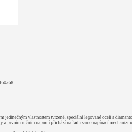
160268
dinečným vlastnostem tvrzené, speciální legované oceli s diamantov
iky a prvním ručním napnutí přichází na řadu samo napínací mechan