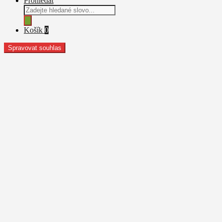
Prohledat
Products
search
Košík
0
Spravovat souhlas