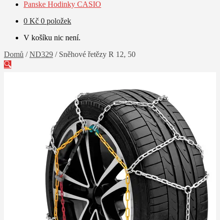
Panske Hodinky CASIO
0
Kč
0 položek
V košíku nic není.
Domů
/
ND329
/
Sněhové řetězy R 12, 50
🔍