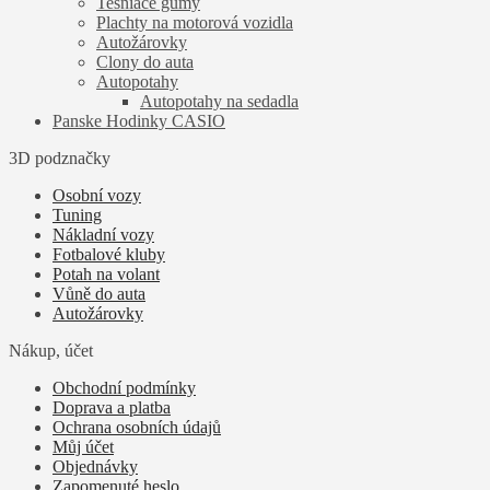
Tesniace gumy
Plachty na motorová vozidla
Autožárovky
Clony do auta
Autopotahy
Autopotahy na sedadla
Panske Hodinky CASIO
3D podznačky
Osobní vozy
Tuning
Nákladní vozy
Fotbalové kluby
Potah na volant
Vůně do auta
Autožárovky
Nákup, účet
Obchodní podmínky
Doprava a platba
Ochrana osobních údajů
Můj účet
Objednávky
Zapomenuté heslo