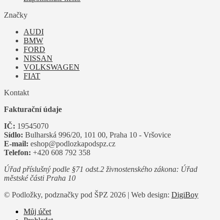
Značky
AUDI
BMW
FORD
NISSAN
VOLKSWAGEN
FIAT
Kontakt
Fakturační údaje
IČ:
19545070
Sídlo:
Bulharská 996/20, 101 00, Praha 10 - Vršovice
E-mail:
eshop@podlozkapodspz.cz
Telefon:
+420 608 792 358
Úřad příslušný podle §71 odst.2 živnostenského zákona: Úřad
městské části Praha 10
© Podložky, podznačky pod ŠPZ 2026 | Web design:
DigiBoy
Můj účet