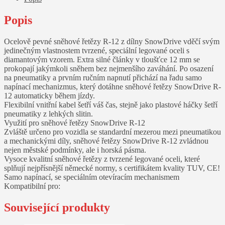
Popis
Ocelově pevné sněhové řetězy R-12 z dílny SnowDrive vděčí svým
jedinečným vlastnostem tvrzené, speciální legované oceli s
diamantovým vzorem. Extra silné články v tloušťce 12 mm se
prokopají jakýmkoli sněhem bez nejmenšího zaváhání. Po osazení
na pneumatiky a prvním ručním napnutí přichází na řadu samo
napínací mechanizmus, který dotáhne sněhové řetězy SnowDrive R-
12 automaticky během jízdy.
Flexibilní vnitřní kabel šetří váš čas, stejně jako plastové háčky šetří
pneumatiky z lehkých slitin.
Využití pro sněhové řetězy SnowDrive R-12
Zvláště určeno pro vozidla se standardní mezerou mezi pneumatikou
a mechanickými díly, sněhové řetězy SnowDrive R-12 zvládnou
nejen městské podmínky, ale i horská pásma.
Vysoce kvalitní sněhové řetězy z tvrzené legované oceli, které
splňují nejpřísnější německé normy, s certifikátem kvality TUV, CE!
Samo napínací, se speciálním otevíracím mechanismem
Kompatibilní pro:
Související produkty