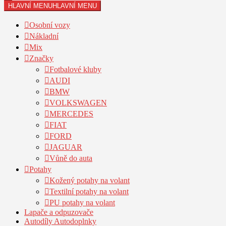
HLAVNÍ MENU
HLAVNÍ MENU
Osobní vozy
Nákladní
Mix
Značky
Fotbalové kluby
AUDI
BMW
VOLKSWAGEN
MERCEDES
FIAT
FORD
JAGUAR
Vůně do auta
Potahy
Kožený potahy na volant
Textilní potahy na volant
PU potahy na volant
Lapače a odpuzovače
Autodíly Autodoplnky