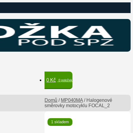
0
Kč
0 položek
Domů
/
MP040MA
/
Halogenové
směrovky motocyklu FOCAL_2
🔍
1 skladem