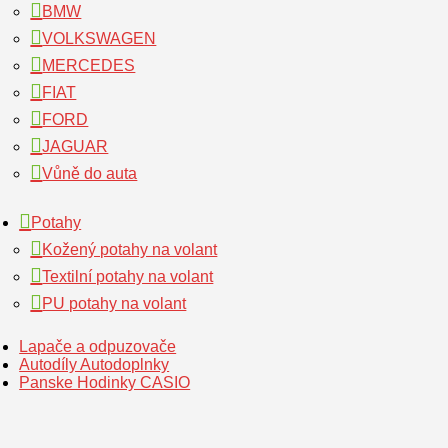
BMW
VOLKSWAGEN
MERCEDES
FIAT
FORD
JAGUAR
Vůně do auta
Potahy
Kožený potahy na volant
Textilní potahy na volant
PU potahy na volant
Lapače a odpuzovače
Autodíly Autodoplnky
Panske Hodinky CASIO