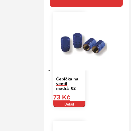
Čepička na
ventil
modrá_02
73
Kč
Detail