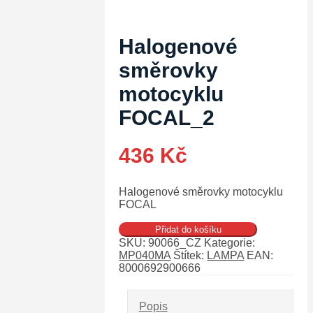
Halogenové
směrovky
motocyklu
FOCAL_2
436
Kč
Halogenové směrovky motocyklu
FOCAL
Halogenové
Přidat do košíku
směrovky
SKU:
90066_CZ
Kategorie:
motocyklu
MP040MA
Štítek:
LAMPA
EAN:
FOCAL_2
8000692900666
množství
Popis