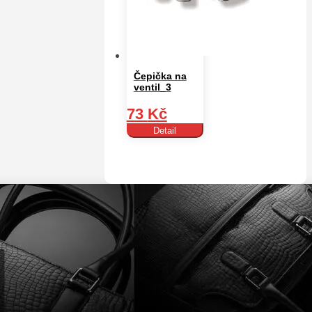
Čepička na
ventil_3
73
Kč
Detail