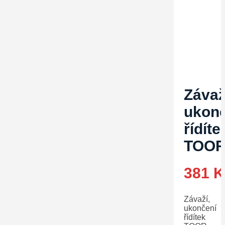
Závaž
ukonč
řídíte
TOOR
381
K
Závaží,
ukončení
řídítek