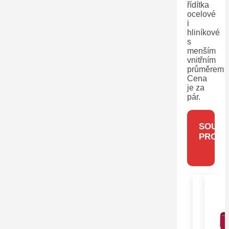
řídítka
ocelové
i
hliníkové
s
menším
vnitřním
průměrem
Cena
je za
pár.
SOUVIS
PRODU