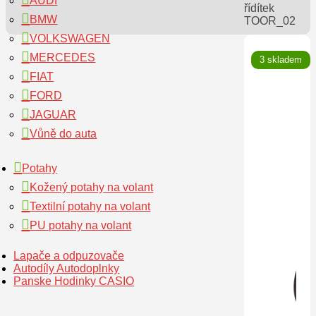
AUDI
řídítek
BMW
TOOR_02
VOLKSWAGEN
🔍
MERCEDES
3 skladem
FIAT
FORD
JAGUAR
Vůně do auta
Potahy
Kožený potahy na volant
Textilní potahy na volant
PU potahy na volant
Lapače a odpuzovače
Autodíly Autodoplnky
Panske Hodinky CASIO