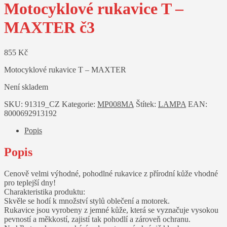
Motocyklové rukavice T –
MAXTER č3
855
Kč
Motocyklové rukavice T – MAXTER
Není skladem
SKU:
91319_CZ
Kategorie:
MP008MA
Štítek:
LAMPA
EAN:
8000692913192
Popis
Popis
Cenově velmi výhodné, pohodlné rukavice z přírodní kůže vhodné
pro teplejší dny!
Charakteristika produktu:
Skvěle se hodí k množství stylů oblečení a motorek.
Rukavice jsou vyrobeny z jemné kůže, která se vyznačuje vysokou
pevností a měkkostí, zajistí tak pohodlí a zároveň ochranu.