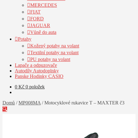
MERCEDES
FIAT
FORD
JAGUAR
Vůně do auta
Potahy
Kožený potahy na volant
Textilní potahy na volant
PU potahy na volant
Lapače a odpuzovače
Autodíly Autodoplnky
Panske Hodinky CASIO
0
Kč
0 položek
Domů
/
MP008MA
/
Motocyklové rukavice T – MAXTER č3
🔍