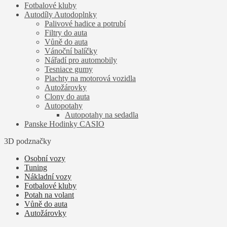
Fotbalové kluby
Autodíly Autodoplnky
Palivové hadice a potrubí
Filtry do auta
Vůně do auta
Vánoční balíčky
Nářadí pro automobily
Tesniace gumy
Plachty na motorová vozidla
Autožárovky
Clony do auta
Autopotahy
Autopotahy na sedadla
Panske Hodinky CASIO
3D podznačky
Osobní vozy
Tuning
Nákladní vozy
Fotbalové kluby
Potah na volant
Vůně do auta
Autožárovky