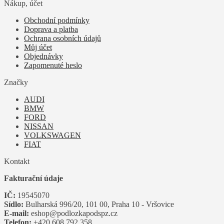
Nákup, účet
Obchodní podmínky
Doprava a platba
Ochrana osobních údajů
Můj účet
Objednávky
Zapomenuté heslo
Značky
AUDI
BMW
FORD
NISSAN
VOLKSWAGEN
FIAT
Kontakt
Fakturační údaje
IČ:
19545070
Sídlo:
Bulharská 996/20, 101 00, Praha 10 - Vršovice
E-mail:
eshop@podlozkapodspz.cz
Telefon:
+420 608 792 358