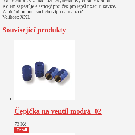
Na hřbetu ruky se nachází polyuretanový chránič kloubu.
Kolem zápěstí je elastický proužek pro lepší fixaci rukavice.
Zapínání pomocí suchého zipu na manžetě.
Velikost: XXL
Související produkty
Čepička na ventil modrá_02
73
Kč
Detail