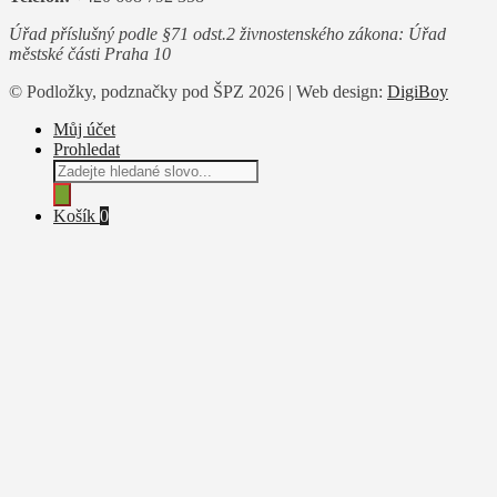
Úřad příslušný podle §71 odst.2 živnostenského zákona: Úřad
městské části Praha 10
© Podložky, podznačky pod ŠPZ 2026 | Web design:
DigiBoy
Můj účet
Prohledat
Products
search
Košík
0