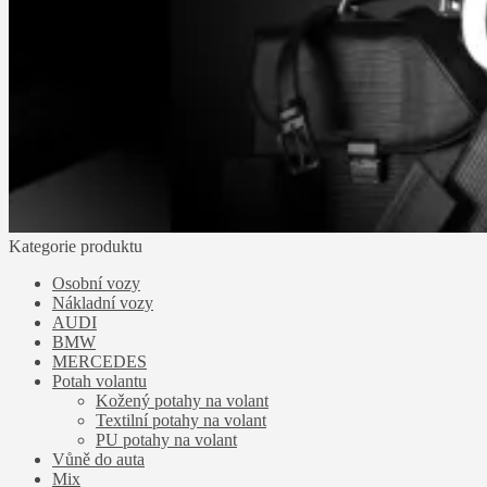
Kategorie produktu
Osobní vozy
Nákladní vozy
AUDI
BMW
MERCEDES
Potah volantu
Kožený potahy na volant
Textilní potahy na volant
PU potahy na volant
Vůně do auta
Mix