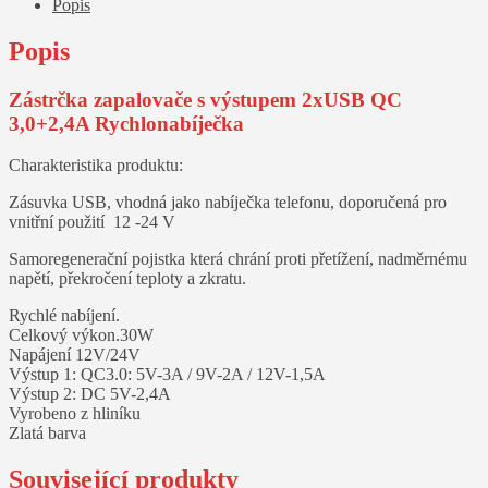
Popis
3,0+2,4A
Rychlonabíječka
Popis
množství
Zástrčka zapalovače s výstupem 2xUSB QC
3,0+2,4A Rychlonabíječka
Charakteristika produktu:
Zásuvka USB, vhodná jako nabíječka telefonu, doporučená pro
vnitřní použití 12 -24 V
Samoregenerační pojistka která chrání proti přetížení, nadměrnému
napětí, překročení teploty a zkratu.
Rychlé nabíjení.
Celkový výkon.30W
Napájení 12V/24V
Výstup 1: QC3.0: 5V-3A / 9V-2A / 12V-1,5A
Výstup 2: DC 5V-2,4A
Vyrobeno z hliníku
Zlatá barva
Související produkty