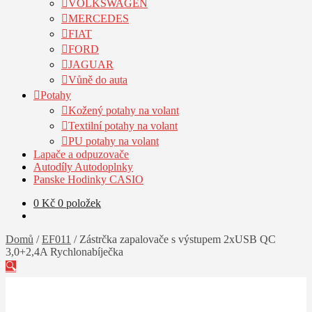
VOLKSWAGEN
MERCEDES
FIAT
FORD
JAGUAR
Vůně do auta
Potahy
Kožený potahy na volant
Textilní potahy na volant
PU potahy na volant
Lapače a odpuzovače
Autodíly Autodoplnky
Panske Hodinky CASIO
0
Kč
0 položek
Domů
/
EF011
/
Zástrčka zapalovače s výstupem 2xUSB QC
3,0+2,4A Rychlonabíječka
🔍