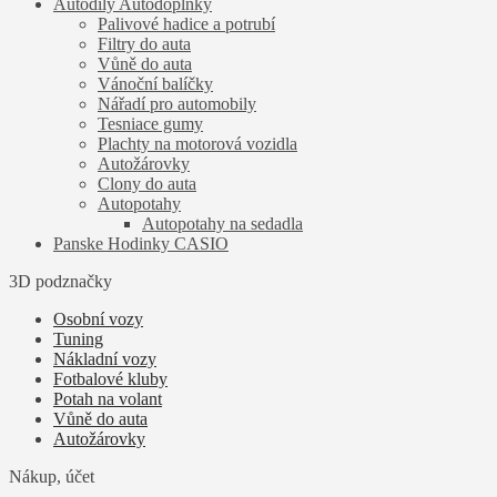
Autodíly Autodoplnky
Palivové hadice a potrubí
Filtry do auta
Vůně do auta
Vánoční balíčky
Nářadí pro automobily
Tesniace gumy
Plachty na motorová vozidla
Autožárovky
Clony do auta
Autopotahy
Autopotahy na sedadla
Panske Hodinky CASIO
3D podznačky
Osobní vozy
Tuning
Nákladní vozy
Fotbalové kluby
Potah na volant
Vůně do auta
Autožárovky
Nákup, účet