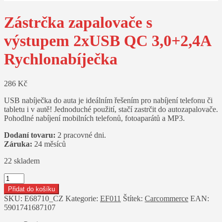
Zástrčka zapalovače s
výstupem 2xUSB QC 3,0+2,4A
Rychlonabíječka
286
Kč
USB nabíječka do auta je ideálním řešením pro nabíjení telefonu či
tabletu i v autě! Jednoduché použití, stačí zastrčit do autozapalovače.
Pohodlné nabíjení mobilních telefonů, fotoaparátů a MP3.
Dodaní tovaru:
2 pracovné dni.
Záruka:
24 měsíců
22 skladem
Zástrčka
zapalovače
Přidat do košíku
s
SKU:
E68710_CZ
Kategorie:
EF011
Štítek:
Carcommerce
EAN:
výstupem
5901741687107
2xUSB
QC