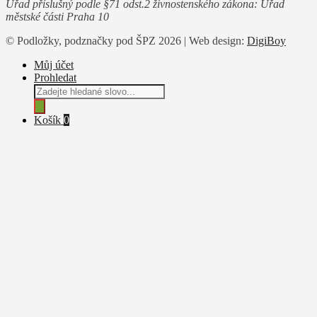
Úřad příslušný podle §71 odst.2 živnostenského zákona: Úřad
městské části Praha 10
© Podložky, podznačky pod ŠPZ 2026 | Web design:
DigiBoy
Můj účet
Prohledat
Products
search
Košík
0