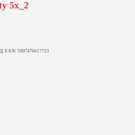
ty 5x_2
EX
EAN:
5907476617723