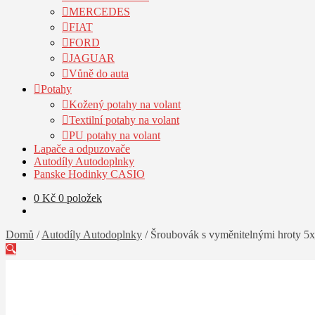
MERCEDES
FIAT
FORD
JAGUAR
Vůně do auta
Potahy
Kožený potahy na volant
Textilní potahy na volant
PU potahy na volant
Lapače a odpuzovače
Autodíly Autodoplnky
Panske Hodinky CASIO
0
Kč
0 položek
Domů
/
Autodíly Autodoplnky
/
Šroubovák s vyměnitelnými hroty 5
🔍