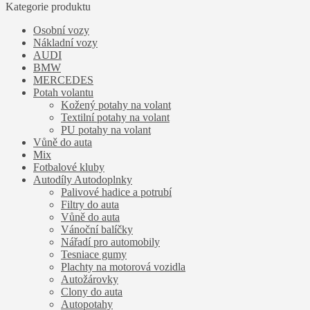
Kategorie produktu
Osobní vozy
Nákladní vozy
AUDI
BMW
MERCEDES
Potah volantu
Kožený potahy na volant
Textilní potahy na volant
PU potahy na volant
Vůně do auta
Mix
Fotbalové kluby
Autodíly Autodoplnky
Palivové hadice a potrubí
Filtry do auta
Vůně do auta
Vánoční balíčky
Nářadí pro automobily
Tesniace gumy
Plachty na motorová vozidla
Autožárovky
Clony do auta
Autopotahy