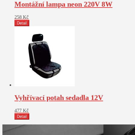
Montážní lampa neon 220V 8W
258
Kč
Detail
Vyhřívací potah sedadla 12V
477
Kč
Detail