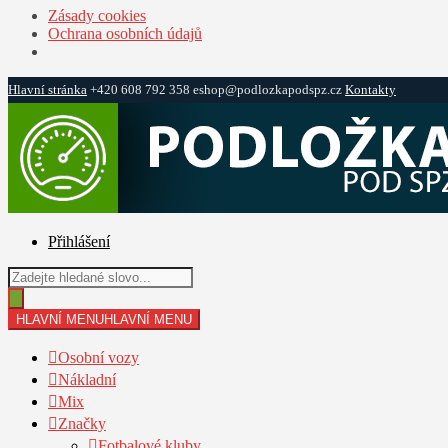
Zásady cookies
Ochrana osobních údajů
Hlavní stránka
+420 608 792 358
eshop@podlozkapodspz.cz
Kontakty
Přeskočit
Přejít
na
k
navigaci
obsahu
webu
Přihlášení
Products
search
HLAVNÍ MENU
HLAVNÍ MENU
Osobní vozy
Nákladní
Mix
Značky
Fotbalové kluby