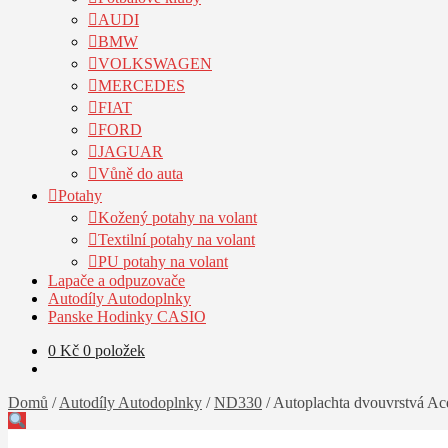
AUDI
BMW
VOLKSWAGEN
MERCEDES
FIAT
FORD
JAGUAR
Vůně do auta
Potahy
Kožený potahy na volant
Textilní potahy na volant
PU potahy na volant
Lapače a odpuzovače
Autodíly Autodoplnky
Panske Hodinky CASIO
0
Kč
0 položek
Domů
/
Autodíly Autodoplnky
/
ND330
/
Autoplachta dvouvrstvá A