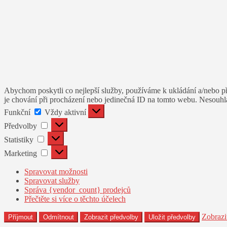
Abychom poskytli co nejlepší služby, používáme k ukládání a/nebo př
je chování při procházení nebo jedinečná ID na tomto webu. Nesouhlas
Funkční
Funkční
Vždy aktivní
Předvolby
Předvolby
Statistiky
Statistiky
Marketing
Marketing
Spravovat možnosti
Spravovat služby
Správa {vendor_count} prodejců
Přečtěte si více o těchto účelech
Zobrazi
Příjmout
Odmítnout
Zobrazit předvolby
Uložit předvolby