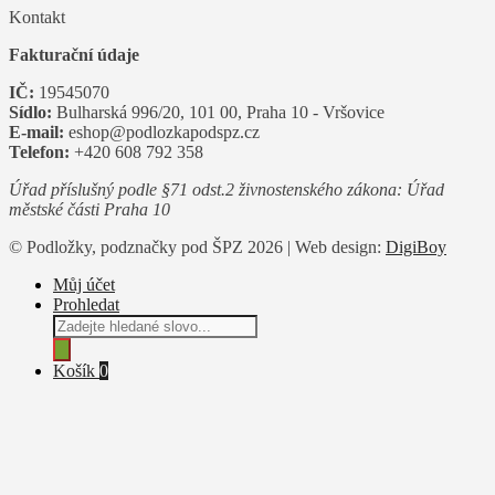
Kontakt
Fakturační údaje
IČ:
19545070
Sídlo:
Bulharská 996/20, 101 00, Praha 10 - Vršovice
E-mail:
eshop@podlozkapodspz.cz
Telefon:
+420 608 792 358
Úřad příslušný podle §71 odst.2 živnostenského zákona: Úřad
městské části Praha 10
© Podložky, podznačky pod ŠPZ 2026 | Web design:
DigiBoy
Můj účet
Prohledat
Products
search
Košík
0