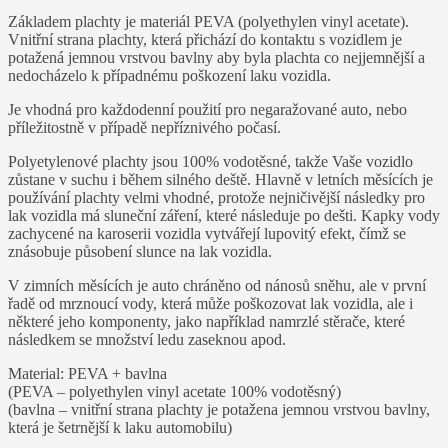
Základem plachty je materiál PEVA (polyethylen vinyl acetate).
Vnitřní strana plachty, která přichází do kontaktu s vozidlem je
potažená jemnou vrstvou bavlny aby byla plachta co nejjemnější a
nedocházelo k případnému poškození laku vozidla.
Je vhodná pro každodenní použití pro negaražované auto, nebo
příležitostně v případě nepříznivého počasí.
Polyetylenové plachty jsou 100% vodotěsné, takže Vaše vozidlo
zůstane v suchu i během silného deště. Hlavně v letních měsících je
používání plachty velmi vhodné, protože nejničivější následky pro
lak vozidla má sluneční záření, které následuje po dešti. Kapky vody
zachycené na karoserii vozidla vytvářejí lupovitý efekt, čímž se
znásobuje působení slunce na lak vozidla.
V zimních měsících je auto chráněno od nánosů sněhu, ale v první
řadě od mrznoucí vody, která může poškozovat lak vozidla, ale i
některé jeho komponenty, jako například namrzlé stěrače, které
následkem se množství ledu zaseknou apod.
Material: PEVA + bavlna
(PEVA – polyethylen vinyl acetate 100% vodotěsný)
(bavlna – vnitřní strana plachty je potažena jemnou vrstvou bavlny,
která je šetrnější k laku automobilu)