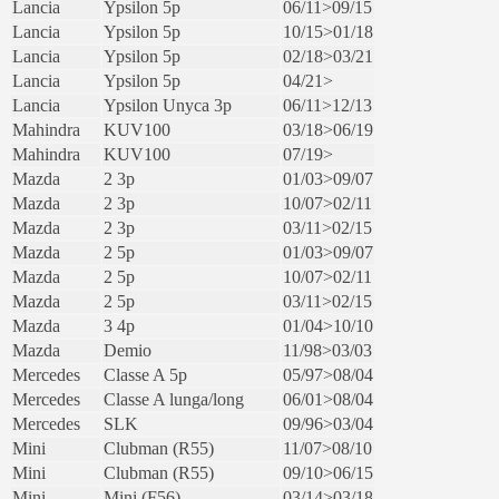
Lancia
Ypsilon 5p
06/11>09/15
Lancia
Ypsilon 5p
10/15>01/18
Lancia
Ypsilon 5p
02/18>03/21
Lancia
Ypsilon 5p
04/21>
Lancia
Ypsilon Unyca 3p
06/11>12/13
Mahindra
KUV100
03/18>06/19
Mahindra
KUV100
07/19>
Mazda
2 3p
01/03>09/07
Mazda
2 3p
10/07>02/11
Mazda
2 3p
03/11>02/15
Mazda
2 5p
01/03>09/07
Mazda
2 5p
10/07>02/11
Mazda
2 5p
03/11>02/15
Mazda
3 4p
01/04>10/10
Mazda
Demio
11/98>03/03
Mercedes
Classe A 5p
05/97>08/04
Mercedes
Classe A lunga/long
06/01>08/04
Mercedes
SLK
09/96>03/04
Mini
Clubman (R55)
11/07>08/10
Mini
Clubman (R55)
09/10>06/15
Mini
Mini (F56)
03/14>03/18