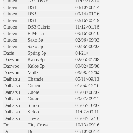
Citroen
C3 Classic
11/09>12/10
Citroen
DS3
03/10>08/14
Citroen
DS3
09/14>01/16
Citroen
DS3
02/16>05/19
Citroen
DS3 Cabrio
11/12>01/16
Citroen
E-Mehari
09/16>06/19
Citroen
Saxo 3p
02/96>09/03
Citroen
Saxo 5p
02/96>09/03
Dacia
Spring 5p
04/21>
Daewoo
Kalos 3p
02/05>05/08
Daewoo
Kalos 5p
09/02>05/08
Daewoo
Matiz
09/98>12/04
Daihatsu
Charade
05/11>09/13
Daihatsu
Copen
01/04>12/10
Daihatsu
Cuore
01/03>08/07
Daihatsu
Cuore
09/07>09/11
Daihatsu
Sirion
01/05>10/07
Daihatsu
Sirion
11/07>09/11
Daihatsu
Trevis
01/04>12/10
Dr
City Cross
10/13>09/16
Dr
Dr1
01/10>06/14