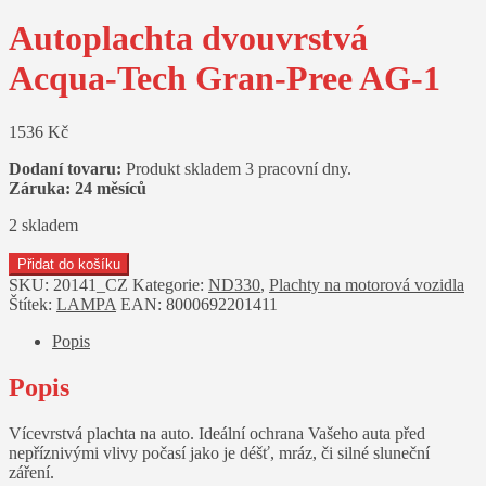
Autoplachta dvouvrstvá
Acqua-Tech Gran-Pree AG-1
1536
Kč
Dodaní tovaru:
Produkt skladem 3 pracovní dny.
Záruka: 24 měsíců
2 skladem
Autoplachta
Přidat do košíku
dvouvrstvá
SKU:
20141_CZ
Kategorie:
ND330
,
Plachty na motorová vozidla
Acqua-
Štítek:
LAMPA
EAN:
8000692201411
Tech
Gran-
Popis
Pree
AG-
Popis
1
množství
Vícevrstvá plachta na auto. Ideální ochrana Vašeho auta před
nepříznivými vlivy počasí jako je déšť, mráz, či silné sluneční
záření.