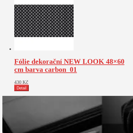
Fólie dekorační NEW LOOK 48×60
cm barva carbon_01
430
Kč
Detail