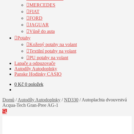
MERCEDES
FIAT
FORD
JAGUAR
Vůně do auta
Potahy
Kožený potahy na volant
Textilní potahy na volant
PU potahy na volant
Lapače a odpuzovače
Autodíly Autodoplnky
Panske Hodinky CASIO
0
Kč
0 položek
Domů
/
Autodíly Autodoplnky
/
ND330
/
Autoplachta dvouvrstvá
Acqua-Tech Gran-Pree AG-1
🔍