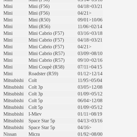
Mini
Mini (F56)
04/18>03/21
Mini
Mini (F56)
04/21>
Mini
Mini (R50)
09/01>10/06
Mini
Mini (R56)
11/06>02/14
Mini
Mini Cabrio (F57)
03/16>03/18
Mini
Mini Cabrio (F57)
04/18>03/21
Mini
Mini Cabrio (F57)
04/21>
Mini
Mini Cabrio (R57)
03/09>08/10
Mini
Mini Cabrio (R57)
09/10>02/16
Mini
Mini Coupè (R58)
07/11>04/15
Mini
Roadster (R59)
01/12>12/14
Mitsubishi
Colt
11/95>05/04
Mitsubishi
Colt 3p
03/05>12/08
Mitsubishi
Colt 3p
01/09>05/12
Mitsubishi
Colt 5p
06/04>12/08
Mitsubishi
Colt 5p
01/09>05/12
Mitsubishi
I-Miev
01/11>08/19
Mitsubishi
Space Star 5p
04/13>03/16
Mitsubishi
Space Star 5p
04/16>
Nissan
Micra
01/92>08/00