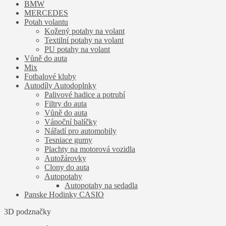
BMW
MERCEDES
Potah volantu
Kožený potahy na volant
Textilní potahy na volant
PU potahy na volant
Vůně do auta
Mix
Fotbalové kluby
Autodíly Autodoplnky
Palivové hadice a potrubí
Filtry do auta
Vůně do auta
Vánoční balíčky
Nářadí pro automobily
Tesniace gumy
Plachty na motorová vozidla
Autožárovky
Clony do auta
Autopotahy
Autopotahy na sedadla
Panske Hodinky CASIO
3D podznačky