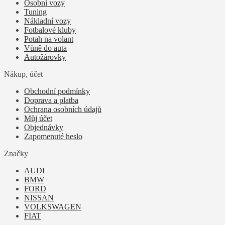
Osobní vozy
Tuning
Nákladní vozy
Fotbalové kluby
Potah na volant
Vůně do auta
Autožárovky
Nákup, účet
Obchodní podmínky
Doprava a platba
Ochrana osobních údajů
Můj účet
Objednávky
Zapomenuté heslo
Značky
AUDI
BMW
FORD
NISSAN
VOLKSWAGEN
FIAT