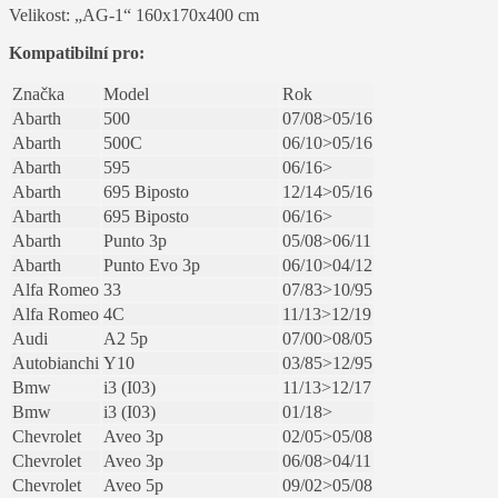
Velikost: „AG-1“ 160x170x400 cm
Kompatibilní pro:
Značka
Model
Rok
Abarth
500
07/08>05/16
Abarth
500C
06/10>05/16
Abarth
595
06/16>
Abarth
695 Biposto
12/14>05/16
Abarth
695 Biposto
06/16>
Abarth
Punto 3p
05/08>06/11
Abarth
Punto Evo 3p
06/10>04/12
Alfa Romeo
33
07/83>10/95
Alfa Romeo
4C
11/13>12/19
Audi
A2 5p
07/00>08/05
Autobianchi
Y10
03/85>12/95
Bmw
i3 (I03)
11/13>12/17
Bmw
i3 (I03)
01/18>
Chevrolet
Aveo 3p
02/05>05/08
Chevrolet
Aveo 3p
06/08>04/11
Chevrolet
Aveo 5p
09/02>05/08