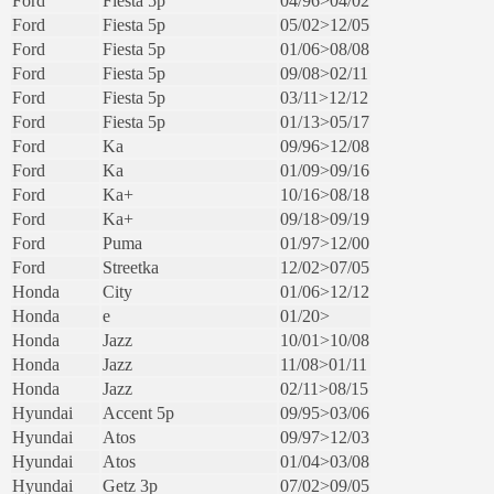
Ford
Fiesta 5p
04/96>04/02
Ford
Fiesta 5p
05/02>12/05
Ford
Fiesta 5p
01/06>08/08
Ford
Fiesta 5p
09/08>02/11
Ford
Fiesta 5p
03/11>12/12
Ford
Fiesta 5p
01/13>05/17
Ford
Ka
09/96>12/08
Ford
Ka
01/09>09/16
Ford
Ka+
10/16>08/18
Ford
Ka+
09/18>09/19
Ford
Puma
01/97>12/00
Ford
Streetka
12/02>07/05
Honda
City
01/06>12/12
Honda
e
01/20>
Honda
Jazz
10/01>10/08
Honda
Jazz
11/08>01/11
Honda
Jazz
02/11>08/15
Hyundai
Accent 5p
09/95>03/06
Hyundai
Atos
09/97>12/03
Hyundai
Atos
01/04>03/08
Hyundai
Getz 3p
07/02>09/05