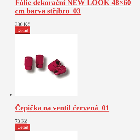
Fólie dekorační NEW LOOK 48×60
cm barva stříbro_03
330
Kč
Detail
Čepička na ventil červená_01
73
Kč
Detail