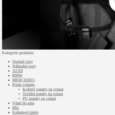
Kategorie produktu
Osobní vozy
Nákladní vozy
AUDI
BMW
MERCEDES
Potah volantu
Kožený potahy na volant
Textilní potahy na volant
PU potahy na volant
Vůně do auta
Mix
Fotbalové kluby