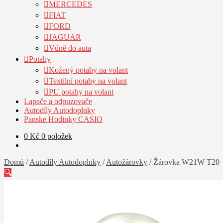
MERCEDES
FIAT
FORD
JAGUAR
Vůně do auta
Potahy
Kožený potahy na volant
Textilní potahy na volant
PU potahy na volant
Lapače a odpuzovače
Autodíly Autodoplnky
Panske Hodinky CASIO
0
Kč
0 položek
Domů
/
Autodíly Autodoplnky
/
Autožárovky
/
Žárovka W21W T20
🔍