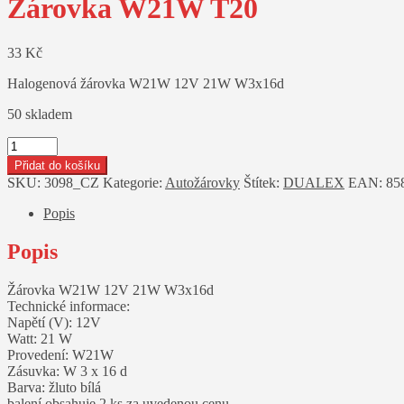
Žárovka W21W T20
33
Kč
Halogenová žárovka W21W 12V 21W W3x16d
50 skladem
Žárovka
W21W
Přidat do košíku
T20
SKU:
3098_CZ
Kategorie:
Autožárovky
Štítek:
DUALEX
EAN:
85
množství
Popis
Popis
Žárovka W21W 12V 21W W3x16d
Technické informace:
Napětí (V): 12V
Watt: 21 W
Provedení: W21W
Zásuvka: W 3 x 16 d
Barva: žluto bílá
balení obsahuje 2 ks za uvedenou cenu