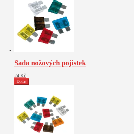
Sada nožových pojistek
24
Kč
Detail