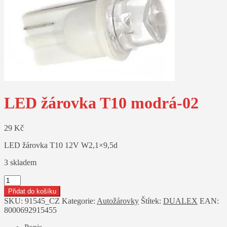
LED žárovka T10 modrá-02
29
Kč
LED žárovka T10 12V W2,1×9,5d
3 skladem
LED
žárovka
Přidat do košíku
T10
SKU:
91545_CZ
Kategorie:
Autožárovky
Štítek:
DUALEX
EAN:
modrá-02
8000692915455
množství