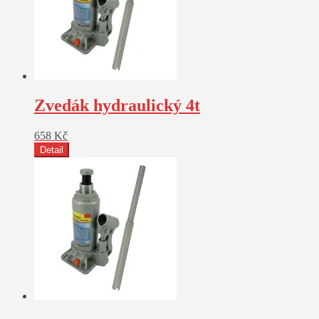
Zvedák hydraulický 4t
658
Kč
Detail