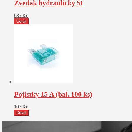
Zvedák hydraulický 5t
685
Kč
Detail
Pojistky 15 A (bal. 100 ks)
107
Kč
Detail