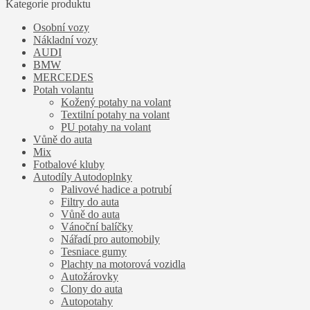
Kategorie produktu
Osobní vozy
Nákladní vozy
AUDI
BMW
MERCEDES
Potah volantu
Kožený potahy na volant
Textilní potahy na volant
PU potahy na volant
Vůně do auta
Mix
Fotbalové kluby
Autodíly Autodoplnky
Palivové hadice a potrubí
Filtry do auta
Vůně do auta
Vánoční balíčky
Nářadí pro automobily
Tesniace gumy
Plachty na motorová vozidla
Autožárovky
Clony do auta
Autopotahy