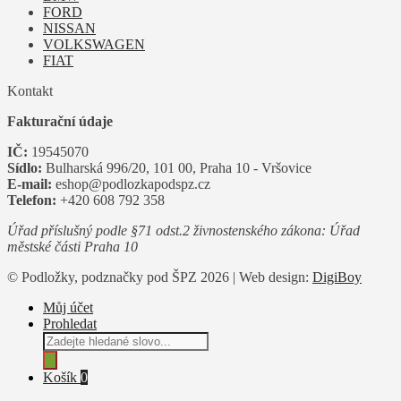
FORD
NISSAN
VOLKSWAGEN
FIAT
Kontakt
Fakturační údaje
IČ:
19545070
Sídlo:
Bulharská 996/20, 101 00, Praha 10 - Vršovice
E-mail:
eshop@podlozkapodspz.cz
Telefon:
+420 608 792 358
Úřad příslušný podle §71 odst.2 živnostenského zákona: Úřad
městské části Praha 10
© Podložky, podznačky pod ŠPZ 2026 | Web design:
DigiBoy
Můj účet
Prohledat
Products
search
Košík
0