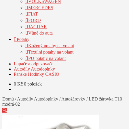
VOLKSWAGEN
MERCEDES
FIAT
FORD
JAGUAR
Vůně do auta
Potahy
Kožený potahy na volant
Textilní potahy na volant
PU potahy na volant
Lapače a odpuzovače
Autodíly Autodoplnky
Panske Hodinky CASIO
0
Kč
0 položek
Domů
/
Autodíly Autodoplnky
/
Autožárovky
/
LED žárovka T10
modrá-02
🔍