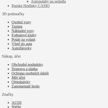
Autopotahy na sedadla
Panske Hodinky CASIO
3D podznačky
Osobní vozy
Tuning
Nákladní vozy
Fotbalové kluby
Potah na volant
Vůně do auta
Autožárovky
Nákup, účet
Obchodní podmínky
Doprava a platba
Ochrana osobních údajů
Můj účet
Objednávky
Zapomenuté heslo
Značky
AUDI
BMW