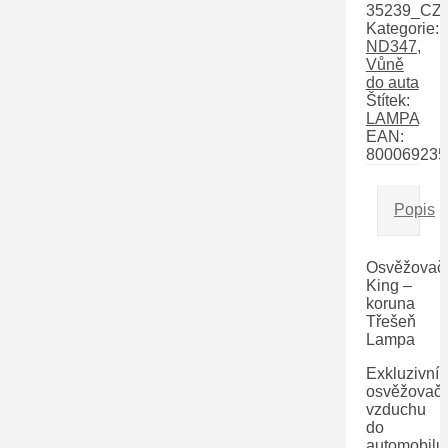
35239_CZ
Kategorie:
ND347
,
Vůně
do auta
Štítek:
LAMPA
EAN:
800069235
Popis
Osvěžovač
King –
koruna
Třešeň
Lampa
Exkluzivní
osvěžovač
vzduchu
do
automobilu