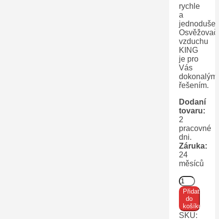
rychle
a
jednoduše.
Osvěžovač
vzduchu
KING
je pro
Vás
dokonalým
řešením.
Dodaní
tovaru:
2
pracovné
dni.
Záruka:
24
měsíců
Osvěžovač
vzduchu
Přidat
KING
do
Třešeň
košíku
množství
SKU: