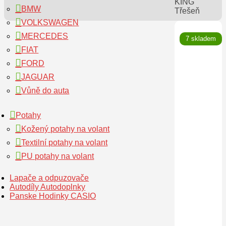
KING
BMW
Třešeň
VOLKSWAGEN
MERCEDES
🔍
7 skladem
FIAT
FORD
JAGUAR
Vůně do auta
Potahy
Kožený potahy na volant
Textilní potahy na volant
PU potahy na volant
Lapače a odpuzovače
Autodíly Autodoplnky
Panske Hodinky CASIO