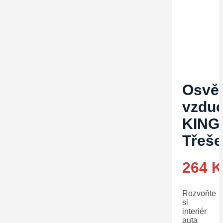
Osvě
vzdu
KING
Třeš
264
K
Rozvoňte
si
interiér
auta