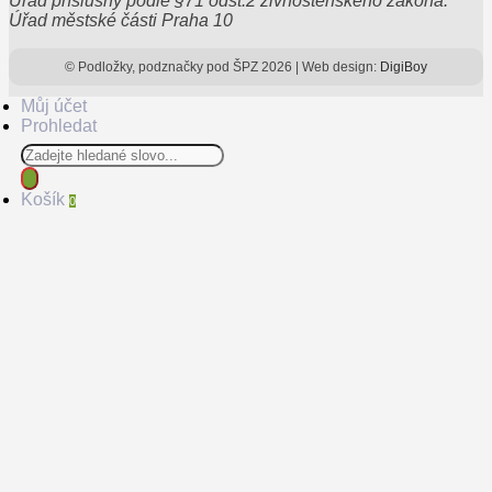
Úřad příslušný podle §71 odst.2 živnostenského zákona:
Úřad městské části Praha 10
© Podložky, podznačky pod ŠPZ 2026 | Web design:
DigiBoy
Můj účet
Prohledat
Products
search
Košík
0