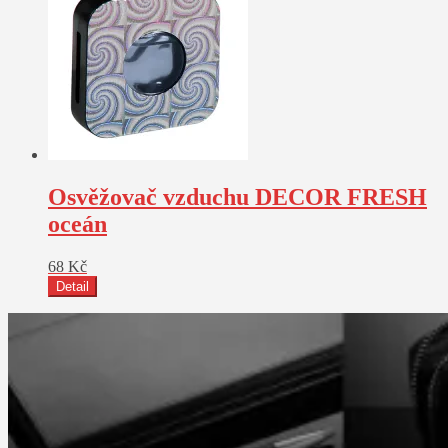
Osvěžovač vzduchu DECOR FRESH
oceán
68
Kč
Detail