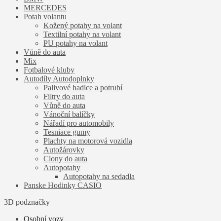
MERCEDES
Potah volantu
Kožený potahy na volant
Textilní potahy na volant
PU potahy na volant
Vůně do auta
Mix
Fotbalové kluby
Autodíly Autodoplnky
Palivové hadice a potrubí
Filtry do auta
Vůně do auta
Vánoční balíčky
Nářadí pro automobily
Tesniace gumy
Plachty na motorová vozidla
Autožárovky
Clony do auta
Autopotahy
Autopotahy na sedadla
Panske Hodinky CASIO
3D podznačky
Osobní vozy