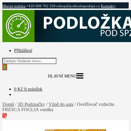
Hlavní stránka
+420 608 792 358
eshop@podlozkapodspz.cz
Kontakty
Přeskočit
Přejít
na
k
navigaci
obsahu
webu
Přihlášení
Products
search
HLAVNÍ MENU
0
Kč
0 položek
Domů
/
3D Podznačky
/
Vůně do auta
/
Osvěžovač vzduchu
FRESCA FOGLIA vanilka
🔍