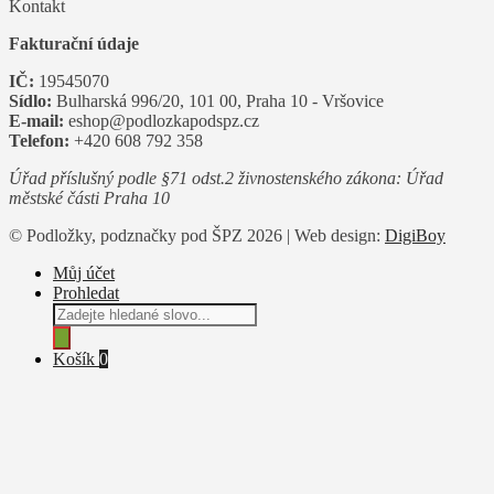
Kontakt
Fakturační údaje
IČ:
19545070
Sídlo:
Bulharská 996/20, 101 00, Praha 10 - Vršovice
E-mail:
eshop@podlozkapodspz.cz
Telefon:
+420 608 792 358
Úřad příslušný podle §71 odst.2 živnostenského zákona: Úřad
městské části Praha 10
© Podložky, podznačky pod ŠPZ 2026 | Web design:
DigiBoy
Můj účet
Prohledat
Products
search
Košík
0