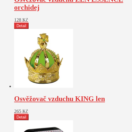
orchidej
128
Kč
Detail
Osvěžovač vzduchu KING len
265
Kč
Detail