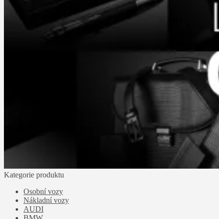
Kategorie produktu
Osobní vozy
Nákladní vozy
AUDI
BMW