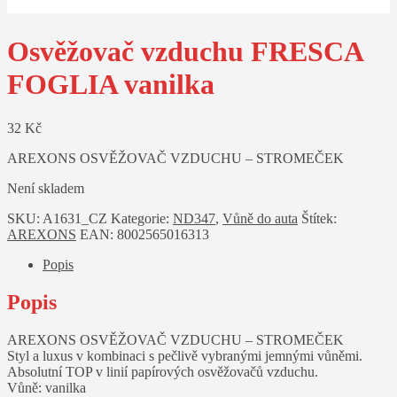
Osvěžovač vzduchu FRESCA
FOGLIA vanilka
32
Kč
AREXONS OSVĚŽOVAČ VZDUCHU – STROMEČEK
Není skladem
SKU:
A1631_CZ
Kategorie:
ND347
,
Vůně do auta
Štítek:
AREXONS
EAN:
8002565016313
Popis
Popis
AREXONS OSVĚŽOVAČ VZDUCHU – STROMEČEK
Styl a luxus v kombinaci s pečlivě vybranými jemnými vůněmi.
Absolutní TOP v linií papírových osvěžovačů vzduchu.
Vůně: vanilka