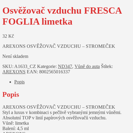
Osvěžovač vzduchu FRESCA
FOGLIA limetka
32
Kč
AREXONS OSVĚŽOVAČ VZDUCHU – STROMEČEK
Není skladem
SKU:
A1633_CZ
Kategorie:
ND347
,
Vůně do auta
Štítek:
AREXONS
EAN:
8002565016337
Popis
Popis
AREXONS OSVĚŽOVAČ VZDUCHU – STROMEČEK
Styl a luxus v kombinaci s pečlivě vybranými jemnými vůněmi.
Absolutní TOP v linií papírových osvěžovačů vzduchu.
Vůně: limetka
Balení: 4,5 ml