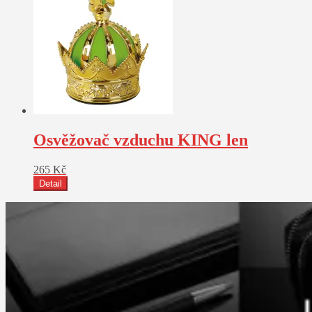
Osvěžovač vzduchu KING len
265
Kč
Detail