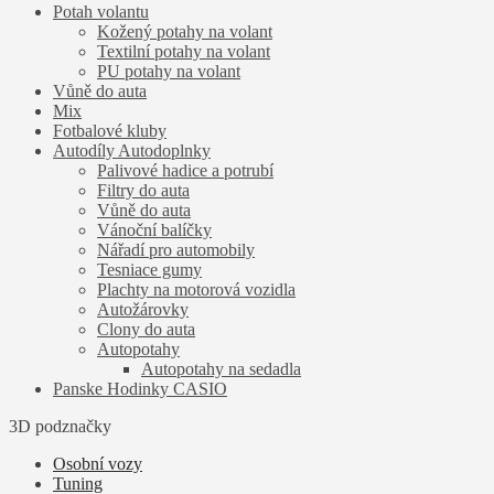
Potah volantu
Kožený potahy na volant
Textilní potahy na volant
PU potahy na volant
Vůně do auta
Mix
Fotbalové kluby
Autodíly Autodoplnky
Palivové hadice a potrubí
Filtry do auta
Vůně do auta
Vánoční balíčky
Nářadí pro automobily
Tesniace gumy
Plachty na motorová vozidla
Autožárovky
Clony do auta
Autopotahy
Autopotahy na sedadla
Panske Hodinky CASIO
3D podznačky
Osobní vozy
Tuning