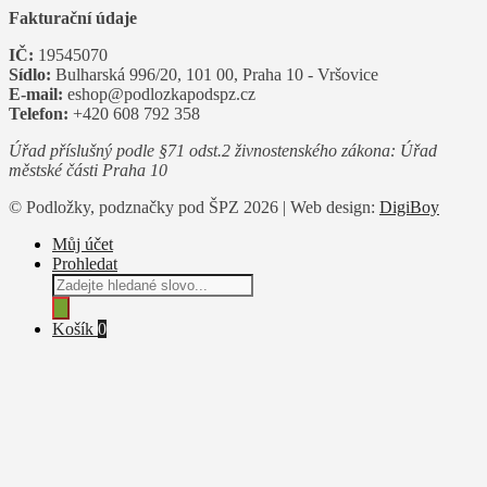
Fakturační údaje
IČ:
19545070
Sídlo:
Bulharská 996/20, 101 00, Praha 10 - Vršovice
E-mail:
eshop@podlozkapodspz.cz
Telefon:
+420 608 792 358
Úřad příslušný podle §71 odst.2 živnostenského zákona: Úřad
městské části Praha 10
© Podložky, podznačky pod ŠPZ 2026 | Web design:
DigiBoy
Můj účet
Prohledat
Products
search
Košík
0