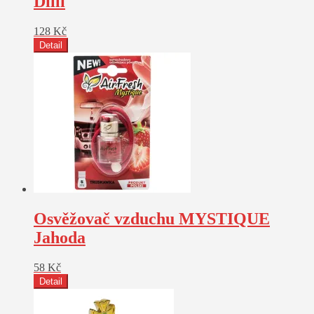
Dillí
128
Kč
Detail
Osvěžovač vzduchu MYSTIQUE
Jahoda
58
Kč
Detail