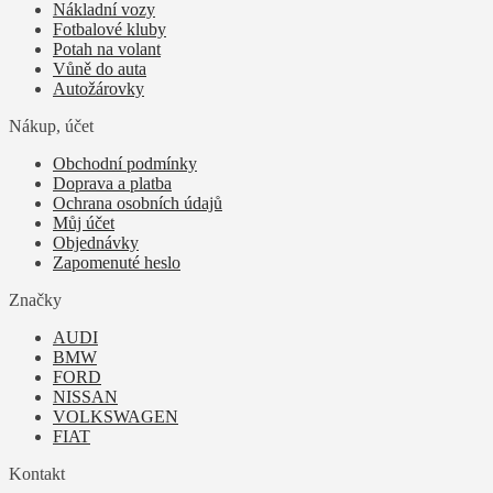
Nákladní vozy
Fotbalové kluby
Potah na volant
Vůně do auta
Autožárovky
Nákup, účet
Obchodní podmínky
Doprava a platba
Ochrana osobních údajů
Můj účet
Objednávky
Zapomenuté heslo
Značky
AUDI
BMW
FORD
NISSAN
VOLKSWAGEN
FIAT
Kontakt