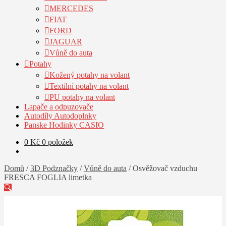
MERCEDES
FIAT
FORD
JAGUAR
Vůně do auta
Potahy
Kožený potahy na volant
Textilní potahy na volant
PU potahy na volant
Lapače a odpuzovače
Autodíly Autodoplnky
Panske Hodinky CASIO
0
Kč
0 položek
Domů
/
3D Podznačky
/
Vůně do auta
/
Osvěžovač vzduchu
FRESCA FOGLIA limetka
🔍