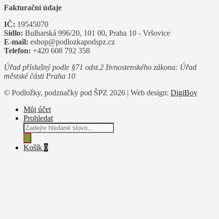
Fakturační údaje
IČ:
19545070
Sídlo:
Bulharská 996/20, 101 00, Praha 10 - Vršovice
E-mail:
eshop@podlozkapodspz.cz
Telefon:
+420 608 792 358
Úřad příslušný podle §71 odst.2 živnostenského zákona: Úřad
městské části Praha 10
© Podložky, podznačky pod ŠPZ 2026 | Web design:
DigiBoy
Můj účet
Prohledat
Products
search
Košík
0