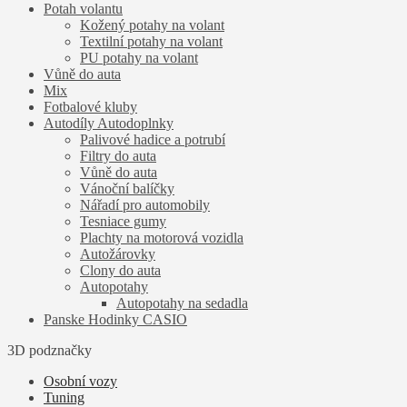
Potah volantu
Kožený potahy na volant
Textilní potahy na volant
PU potahy na volant
Vůně do auta
Mix
Fotbalové kluby
Autodíly Autodoplnky
Palivové hadice a potrubí
Filtry do auta
Vůně do auta
Vánoční balíčky
Nářadí pro automobily
Tesniace gumy
Plachty na motorová vozidla
Autožárovky
Clony do auta
Autopotahy
Autopotahy na sedadla
Panske Hodinky CASIO
3D podznačky
Osobní vozy
Tuning