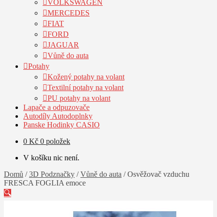
VOLKSWAGEN
MERCEDES
FIAT
FORD
JAGUAR
Vůně do auta
Potahy
Kožený potahy na volant
Textilní potahy na volant
PU potahy na volant
Lapače a odpuzovače
Autodíly Autodoplnky
Panske Hodinky CASIO
0
Kč
0 položek
V košíku nic není.
Domů
/
3D Podznačky
/
Vůně do auta
/
Osvěžovač vzduchu
FRESCA FOGLIA emoce
🔍