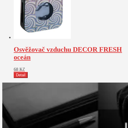
Osvěžovač vzduchu DECOR FRESH
oceán
68
Kč
Detail