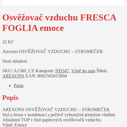
Osvěžovač vzduchu FRESCA
FOGLIA emoce
32
Kč
Arexons OSVĚŽOVAČ VZDUCHU – STROMEČEK
Není skladem
SKU:
A1580_CZ
Kategorie:
ND347
,
Vůně do auta
Štítek:
AREXONS
EAN:
8002565015804
Popis
Popis
AREXONS OSVĚŽOVAČ VZDUCHU – STROMEČEK
Styl a luxus v kombinaci s pečlivě vybranými jemnými vůněmi.
Absolutní TOP v linií papírových osvěžovačů vzduchu.
Vůně: Emoce