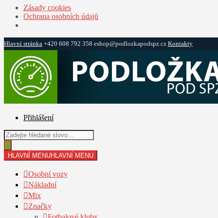
Zásady cookies
Ochrana osobních údajů
Hlavní stránka
+420 608 792 358
eshop@podlozkapodspz.cz
Kontakty
Přeskočit
Přejít
na
k
navigaci
obsahu
webu
Přihlášení
Products
search
HLAVNÍ MENU
HLAVNÍ MENU
Osobní vozy
Nákladní
Mix
Značky
Fotbalové kluby