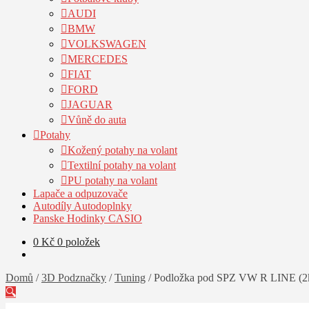
AUDI
BMW
VOLKSWAGEN
MERCEDES
FIAT
FORD
JAGUAR
Vůně do auta
Potahy
Kožený potahy na volant
Textilní potahy na volant
PU potahy na volant
Lapače a odpuzovače
Autodíly Autodoplnky
Panske Hodinky CASIO
0
Kč
0 položek
Domů
/
3D Podznačky
/
Tuning
/
Podložka pod SPZ VW R LINE (2
🔍