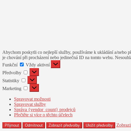
Abychom poskytli co nejlepší služby, používáme k ukládání a/nebo př
je chování při procházení nebo jedinečná ID na tomto webu. Nesouhlas
Funkční
Funkční
Vždy aktivní
Předvolby
Předvolby
Statistiky
Statistiky
Marketing
Marketing
Spravovat možnosti
Spravovat služby
Správa {vendor_count} prodejců
Přečtěte si více o těchto účelech
Zobrazi
Příjmout
Odmítnout
Zobrazit předvolby
Uložit předvolby