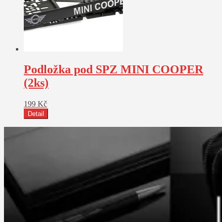
Podložka pod SPZ MINI COOPER
(2ks)
199
Kč
Detail