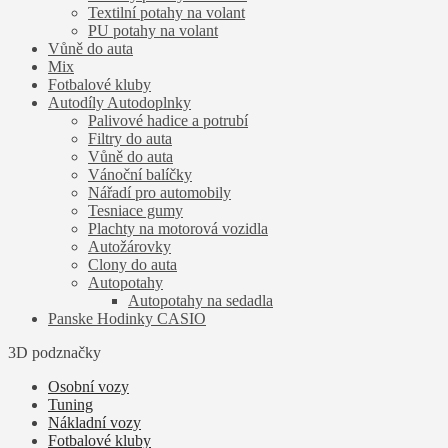
Textilní potahy na volant
PU potahy na volant
Vůně do auta
Mix
Fotbalové kluby
Autodíly Autodoplnky
Palivové hadice a potrubí
Filtry do auta
Vůně do auta
Vánoční balíčky
Nářadí pro automobily
Tesniace gumy
Plachty na motorová vozidla
Autožárovky
Clony do auta
Autopotahy
Autopotahy na sedadla
Panske Hodinky CASIO
3D podznačky
Osobní vozy
Tuning
Nákladní vozy
Fotbalové kluby