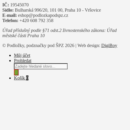
IČ:
19545070
Sídlo:
Bulharská 996/20, 101 00, Praha 10 - Vršovice
E-mail:
eshop@podlozkapodspz.cz
Telefon:
+420 608 792 358
Úřad příslušný podle §71 odst.2 živnostenského zákona: Úřad
městské části Praha 10
© Podložky, podznačky pod ŠPZ 2026 | Web design:
DigiBoy
Můj účet
Prohledat
Products
search
Košík
0