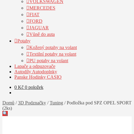
VOLKSWAGEN
MERCEDES
FIAT
FORD
JAGUAR
Vůně do auta
Potahy
Kožený potahy na volant
Textilní potahy na volant
PU potahy na volant
Lapače a odpuzovače
Autodíly Autodoplnky
Panske Hodinky CASIO
0
Kč
0 položek
Domů
/
3D Podznačky
/
Tuning
/
Podložka pod SPZ OPEL SPORT
(2ks)