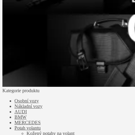
Kategorie produktu
Osobní vozy
Nákladní vozy
AUDI
BMW
MERCEDES
Potah volantu
Kožený potahy na volant