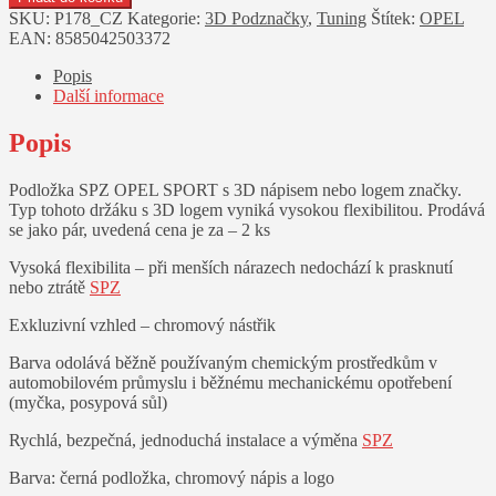
SPZ
SKU:
P178_CZ
Kategorie:
3D Podznačky
,
Tuning
Štítek:
OPEL
OPEL
EAN:
8585042503372
SPORT
(2ks)
Popis
množství
Další informace
Popis
Podložka SPZ OPEL SPORT s 3D nápisem nebo logem značky.
Typ tohoto držáku s 3D logem vyniká vysokou flexibilitou. Prodává
se jako pár, uvedená cena je za – 2 ks
Vysoká flexibilita – při menších nárazech nedochází k prasknutí
nebo ztrátě
SPZ
Exkluzivní vzhled – chromový nástřik
Barva odolává běžně používaným chemickým prostředkům v
automobilovém průmyslu i běžnému mechanickému opotřebení
(myčka, posypová sůl)
Rychlá, bezpečná, jednoduchá instalace a výměna
SPZ
Barva: černá podložka, chromový nápis a logo