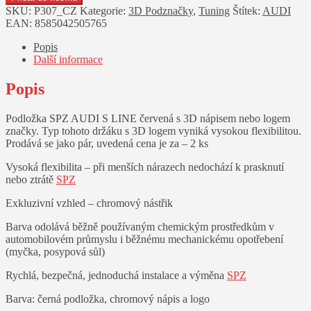
SPZ
SKU:
P307_CZ
Kategorie:
3D Podznačky
,
Tuning
Štítek:
AUDI
AUDI
EAN:
8585042505765
S
LINE
Popis
červená
Další informace
(2ks)
množství
Popis
Podložka SPZ AUDI S LINE červená s 3D nápisem nebo logem
značky. Typ tohoto držáku s 3D logem vyniká vysokou flexibilitou.
Prodává se jako pár, uvedená cena je za – 2 ks
Vysoká flexibilita – při menších nárazech nedochází k prasknutí
nebo ztrátě
SPZ
Exkluzivní vzhled – chromový nástřik
Barva odolává běžně používaným chemickým prostředkům v
automobilovém průmyslu i běžnému mechanickému opotřebení
(myčka, posypová sůl)
Rychlá, bezpečná, jednoduchá instalace a výměna
SPZ
Barva: černá podložka, chromový nápis a logo