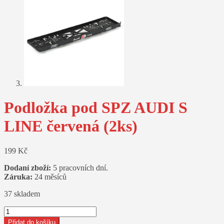
Podložka pod SPZ AUDI S
LINE červená (2ks)
199
Kč
Dodaní zboží:
5 pracovních dní.
Záruka:
24 měsíců
37 skladem
Podložka
pod
Přidat do košíku