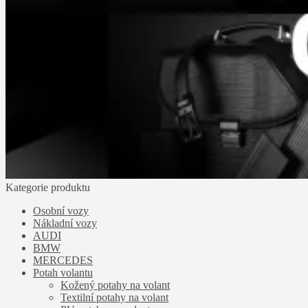
Kategorie produktu
Osobní vozy
Nákladní vozy
AUDI
BMW
MERCEDES
Potah volantu
Kožený potahy na volant
Textilní potahy na volant