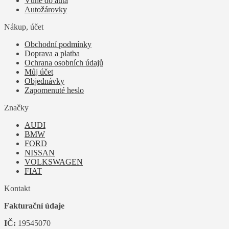
Vůně do auta
Autožárovky
Nákup, účet
Obchodní podmínky
Doprava a platba
Ochrana osobních údajů
Můj účet
Objednávky
Zapomenuté heslo
Značky
AUDI
BMW
FORD
NISSAN
VOLKSWAGEN
FIAT
Kontakt
Fakturační údaje
IČ:
19545070