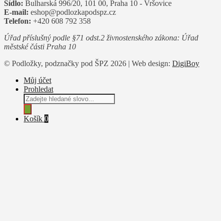
Sídlo:
Bulharská 996/20, 101 00, Praha 10 - Vršovice
E-mail:
eshop@podlozkapodspz.cz
Telefon:
+420 608 792 358
Úřad příslušný podle §71 odst.2 živnostenského zákona: Úřad
městské části Praha 10
© Podložky, podznačky pod ŠPZ 2026 | Web design:
DigiBoy
Můj účet
Prohledat
Products
search
Košík
0