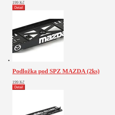
199
Kč
Detail
Podložka pod SPZ MAZDA (2ks)
199
Kč
Detail