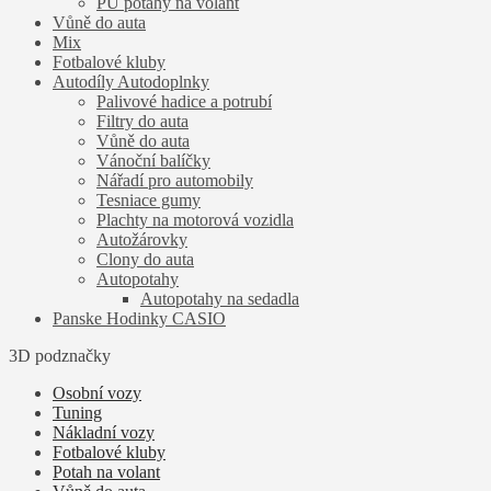
PU potahy na volant
Vůně do auta
Mix
Fotbalové kluby
Autodíly Autodoplnky
Palivové hadice a potrubí
Filtry do auta
Vůně do auta
Vánoční balíčky
Nářadí pro automobily
Tesniace gumy
Plachty na motorová vozidla
Autožárovky
Clony do auta
Autopotahy
Autopotahy na sedadla
Panske Hodinky CASIO
3D podznačky
Osobní vozy
Tuning
Nákladní vozy
Fotbalové kluby
Potah na volant