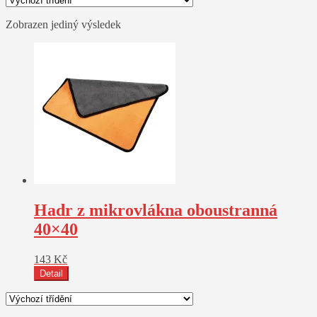
Zobrazen jediný výsledek
Hadr z mikrovlákna oboustranná
40×40
143
Kč
Detail