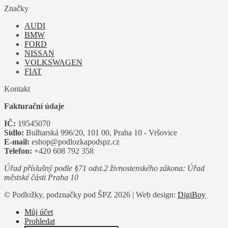
Značky
AUDI
BMW
FORD
NISSAN
VOLKSWAGEN
FIAT
Kontakt
Fakturační údaje
IČ:
19545070
Sídlo:
Bulharská 996/20, 101 00, Praha 10 - Vršovice
E-mail:
eshop@podlozkapodspz.cz
Telefon:
+420 608 792 358
Úřad příslušný podle §71 odst.2 živnostenského zákona: Úřad
městské části Praha 10
© Podložky, podznačky pod ŠPZ 2026 | Web design:
DigiBoy
Můj účet
Prohledat