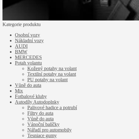
Kategorie produktu
Osobní vozy
Nákladní vozy
AUDI
BMW
MERCEDES
Potah volantu
Kožený potahy na volant
Textilní potahy na volant
PU potahy na volant
Vůně do auta
Mix
Fotbalové kluby
Autodíly Autodoplnky
Palivové hadice a potrubí
Filtry do auta
Vůně do auta
Vánoční balíčky
Nářadí pro automobily
Tesniace gumy