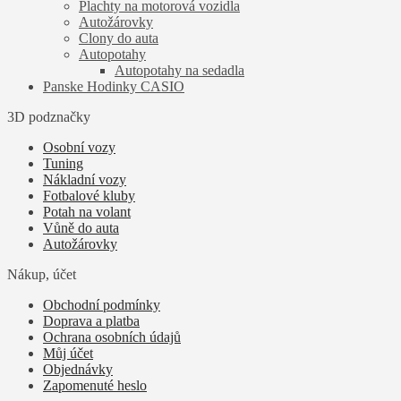
Plachty na motorová vozidla
Autožárovky
Clony do auta
Autopotahy
Autopotahy na sedadla
Panske Hodinky CASIO
3D podznačky
Osobní vozy
Tuning
Nákladní vozy
Fotbalové kluby
Potah na volant
Vůně do auta
Autožárovky
Nákup, účet
Obchodní podmínky
Doprava a platba
Ochrana osobních údajů
Můj účet
Objednávky
Zapomenuté heslo