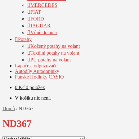
MERCEDES
FIAT
FORD
JAGUAR
Vůně do auta
Potahy
Kožený potahy na volant
Textilní potahy na volant
PU potahy na volant
Lapače a odpuzovače
Autodíly Autodoplnky
Panske Hodinky CASIO
0
Kč
0 položek
V košíku nic není.
Domů
/
ND367
ND367