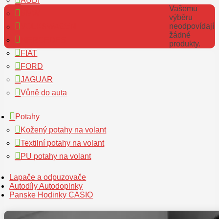
AUDI
Vašemu
BMW
výběru
neodpovídají
VOLKSWAGEN
žádné
MERCEDES
produkty.
FIAT
FORD
JAGUAR
Vůně do auta
Potahy
Kožený potahy na volant
Textilní potahy na volant
PU potahy na volant
Lapače a odpuzovače
Autodíly Autodoplnky
Panske Hodinky CASIO