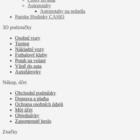
Autopotahy
Autopotahy na sedadla
Panske Hodinky CASIO
3D podznačky
Osobní vozy
Tuning
Nákladní vozy
Fotbalové kluby
Potah na volant
Vůně do auta
Autožárovky
Nákup, účet
Obchodní podmínky
Doprava a platba
Ochrana osobních údajů
Můj účet
Objednávky
Zapomenuté heslo
Značky