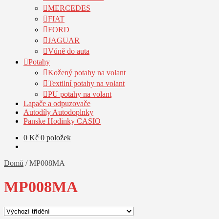
MERCEDES
FIAT
FORD
JAGUAR
Vůně do auta
Potahy
Kožený potahy na volant
Textilní potahy na volant
PU potahy na volant
Lapače a odpuzovače
Autodíly Autodoplnky
Panske Hodinky CASIO
0
Kč
0 položek
Domů
/
MP008MA
MP008MA