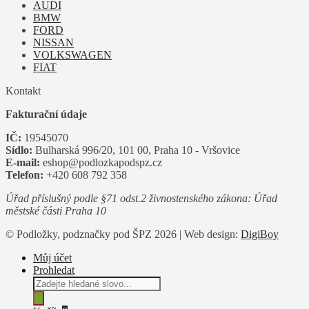
AUDI
BMW
FORD
NISSAN
VOLKSWAGEN
FIAT
Kontakt
Fakturační údaje
IČ:
19545070
Sídlo:
Bulharská 996/20, 101 00, Praha 10 - Vršovice
E-mail:
eshop@podlozkapodspz.cz
Telefon:
+420 608 792 358
Úřad příslušný podle §71 odst.2 živnostenského zákona: Úřad
městské části Praha 10
© Podložky, podznačky pod ŠPZ 2026 | Web design:
DigiBoy
Můj účet
Prohledat
Products
search