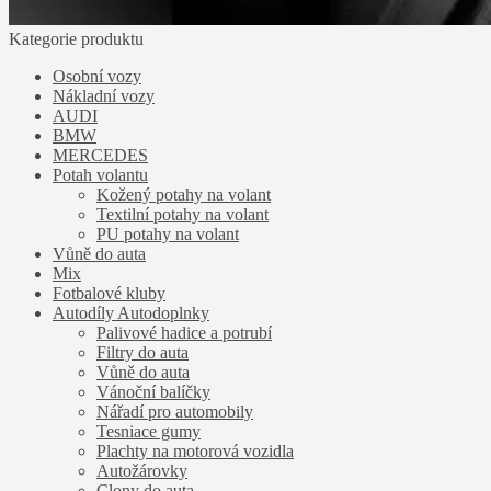
Kategorie produktu
Osobní vozy
Nákladní vozy
AUDI
BMW
MERCEDES
Potah volantu
Kožený potahy na volant
Textilní potahy na volant
PU potahy na volant
Vůně do auta
Mix
Fotbalové kluby
Autodíly Autodoplnky
Palivové hadice a potrubí
Filtry do auta
Vůně do auta
Vánoční balíčky
Nářadí pro automobily
Tesniace gumy
Plachty na motorová vozidla
Autožárovky
Clony do auta